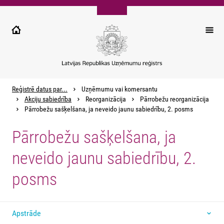
Pārlekt
uz
galveno
saturu
Reģistrē datus par...
Uzņēmumu vai komersantu
Akciju sabiedrība
Reorganizācija
Pārrobežu reorganizācija
Pārrobežu sašķelšana, ja neveido jaunu sabiedrību, 2. posms
Pārrobežu sašķelšana, ja
neveido jaunu sabiedrību, 2.
posms
Apstrāde