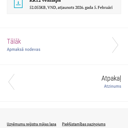
KR12 veidlapa
52.053KB,
VND,
atjaunots
2026. gada 5. Februārī
Tālāk
Apmaksā nodevas
Atpakaļ
Atzinums
Uzņēmumu reģistra mājas lapa
Piekļūstamības paziņojums