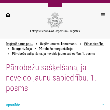
Pārlekt
uz
galveno
saturu
Reģistrē datus par...
Uzņēmumu vai komersantu
Pilnsabiedrība
Reorganizācija
Pārrobežu reorganizācija
Pārrobežu sašķelšana, ja neveido jaunu sabiedrību, 1. posms
Pārrobežu sašķelšana, ja
neveido jaunu sabiedrību, 1.
posms
Apstrāde