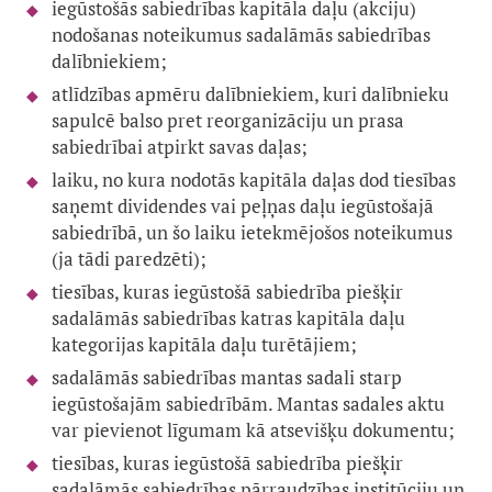
iegūstošās sabiedrības kapitāla daļu (akciju)
nodošanas noteikumus sadalāmās sabiedrības
dalībniekiem;
atlīdzības apmēru dalībniekiem, kuri dalībnieku
sapulcē balso pret reorganizāciju un prasa
sabiedrībai atpirkt savas daļas;
laiku, no kura nodotās kapitāla daļas dod tiesības
saņemt dividendes vai peļņas daļu iegūstošajā
sabiedrībā, un šo laiku ietekmējošos noteikumus
(ja tādi paredzēti);
tiesības, kuras iegūstošā sabiedrība piešķir
sadalāmās sabiedrības katras kapitāla daļu
kategorijas kapitāla daļu turētājiem;
sadalāmās sabiedrības mantas sadali starp
iegūstošajām sabiedrībām. Mantas sadales aktu
var pievienot līgumam kā atsevišķu dokumentu;
tiesības, kuras iegūstošā sabiedrība piešķir
sadalāmās sabiedrības pārraudzības institūciju un