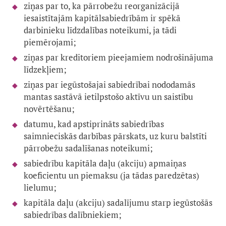
ziņas par to, ka pārrobežu reorganizācijā
iesaistītajām kapitālsabiedrībām ir spēkā
darbinieku līdzdalības noteikumi, ja tādi
piemērojami;
ziņas par kreditoriem pieejamiem nodrošinājuma
līdzekļiem;
ziņas par iegūstošajai sabiedrībai nododamās
mantas sastāvā ietilpstošo aktīvu un saistību
novērtēšanu;
datumu, kad apstiprināts sabiedrības
saimnieciskās darbības pārskats, uz kuru balstīti
pārrobežu sadalīšanas noteikumi;
sabiedrību kapitāla daļu (akciju) apmaiņas
koeficientu un piemaksu (ja tādas paredzētas)
lielumu;
kapitāla daļu (akciju) sadalījumu starp iegūstošās
sabiedrības dalībniekiem;