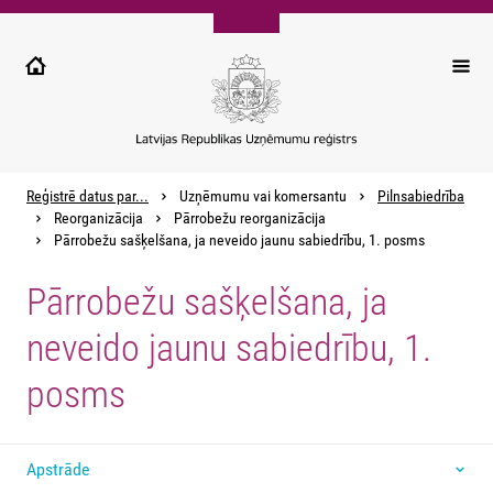
Pārlekt
uz
galveno
saturu
Reģistrē datus par...
Uzņēmumu vai komersantu
Pilnsabiedrība
Reorganizācija
Pārrobežu reorganizācija
Pārrobežu sašķelšana, ja neveido jaunu sabiedrību, 1. posms
Pārrobežu sašķelšana, ja
neveido jaunu sabiedrību, 1.
posms
Apstrāde