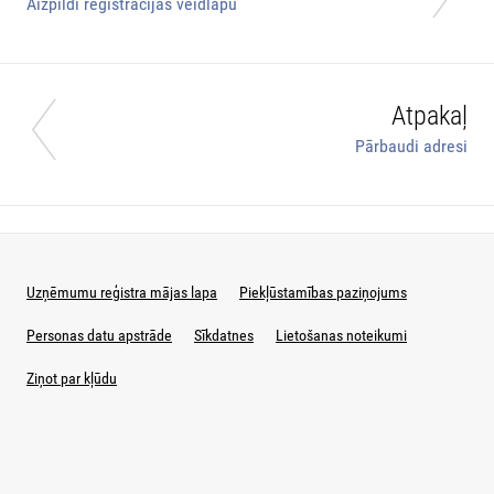
Aizpildi reģistrācijas veidlapu
Atpakaļ
Pārbaudi adresi
Uzņēmumu reģistra mājas lapa
Piekļūstamības paziņojums
Personas datu apstrāde
Sīkdatnes
Lietošanas noteikumi
Ziņot par kļūdu