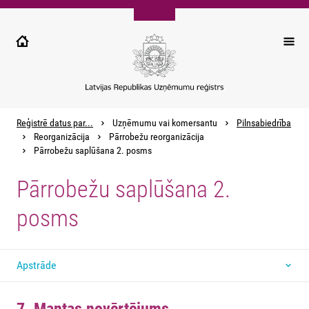
Pārlekt
uz
galveno
saturu
Reģistrē datus par...
Uzņēmumu vai komersantu
Pilnsabiedrība
Reorganizācija
Pārrobežu reorganizācija
Pārrobežu saplūšana 2. posms
Pārrobežu saplūšana 2.
posms
Apstrāde