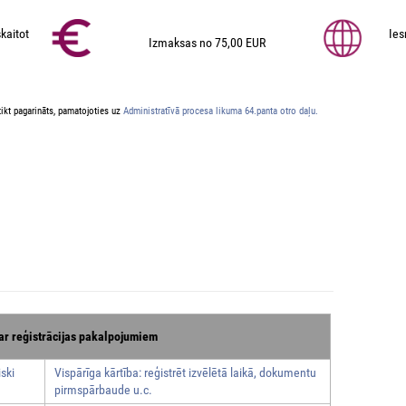
kaitot
Ies
Izmaksas no 75,00 EUR
ikt pagarināts, pamatojoties uz
Administratīvā procesa likuma 64.panta otro daļu.
ar reģistrācijas pakalpojumiem
ski
Vispārīga kārtība: reģistrēt izvēlētā laikā, dokumentu
pirmspārbaude u.c.