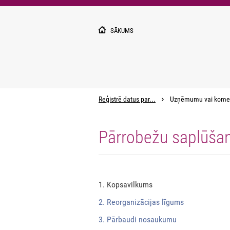
Pārlekt
uz
galveno
SĀKUMS
saturu
Reģistrē datus par...
Uzņēmumu vai kome
Pārrobežu saplūša
1. Kopsavilkums
2. Reorganizācijas līgums
3. Pārbaudi nosaukumu