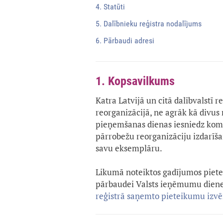
4. Statūti
5. Dalībnieku reģistra nodalījums
6. Pārbaudi adresi
1. Kopsavilkums
Katra Latvijā un citā dalībvalstī r
reorganizācijā, ne agrāk kā divu
pieņemšanas dienas iesniedz kome
pārrobežu reorganizāciju izdarīša
savu eksemplāru.
Likumā noteiktos gadījumos pietei
pārbaudei Valsts ieņēmumu dienes
reģistrā saņemto pieteikumu izv