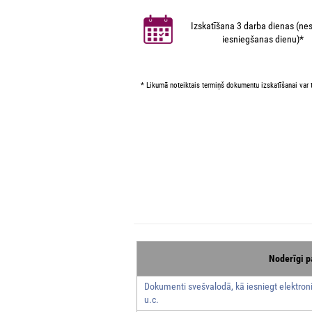
Izskatīšana 3 darba dienas (nes
iesniegšanas dienu)*
* Likumā noteiktais termiņš dokumentu izskatīšanai var t
Noderīgi p
Dokumenti svešvalodā, kā iesniegt elektroni
u.c.