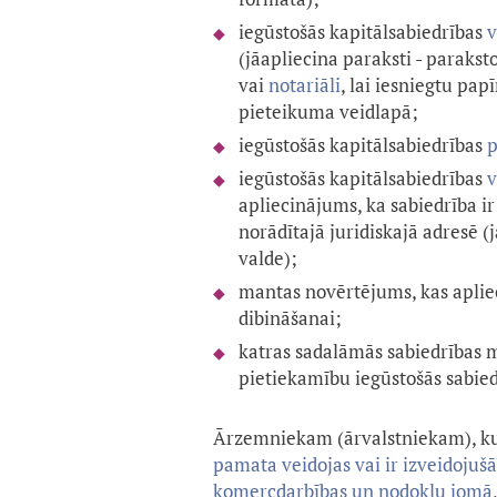
iegūstošās kapitālsabiedrības
v
(jāapliecina paraksti - parakst
vai
notariāli
, lai iesniegtu pap
pieteikuma veidlapā;
iegūstošās kapitālsabiedrības
p
iegūstošās kapitālsabiedrības
v
apliecinājums, ka sabiedrība ir
norādītajā juridiskajā adresē (
valde);
mantas novērtējums, kas aplie
dibināšanai;
katras sadalāmās sabiedrības
pietiekamību iegūstošās sabied
Ārzemniekam (ārvalstniekam), k
pamata veidojas vai ir izveidojuš
komercdarbības un nodokļu jomā