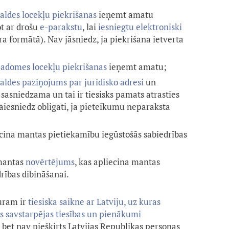
aldes locekļu piekrišanas
ieņemt amatu
ot ar drošu
e-parakstu
, lai
iesniegtu elektroniski
īra formātā). Nav jāsniedz, ja piekrišana ietverta
adomes locekļu piekrišanas
ieņemt amatu;
aldes paziņojums par juridisko adresi
un
 sasniedzama un tai ir tiesisks pamats atrasties
jāiesniedz obligāti, ja pieteikumu neparaksta
cina mantas pietiekamību iegūstošās sabiedrības
 mantas
novērtējums
, kas apliecina mantas
rības dibināšanai.
uram ir
tiesiska saikne ar Latviju, uz kuras
ās savstarpējas tiesības un pienākumi
, bet nav piešķirts Latvijas Republikas personas