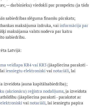
av, — darbinieku) viedokli par prospektu (ja tāds
mās sabiedrības slēguma finanšu pārskats;
rnetbankas maksājuma izdruka, vai
informācija par
višķi maksājama valsts nodeva par katru
īto sabiedrību.
rēta Latvijā:
uma veidlapa KR4 vai KR3
(jāapliecina paraksti -
 lai
iesniegtu elektroniski
vai
notariāli
, lai
ja izveidota jauna kapitālsabiedrība);
eku
(
akcionāru
)
reģistra nodalījums
, ja izveidota
atbildību (jāapliecina paraksti - parakstot ar
 elektroniski
vai
notariāli
, lai iesniegtu papīra