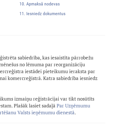
10. Apmaksā nodevas
11. Iesniedz dokumentus
eģistrēta sabiedrība, kas iesaistīta pārrobežu
s mēnešus no lēmuma par reorganizāciju
rcreģistra iestādei pieteikumu ieraksta par
nai komercreģistrā. Katra sabiedrība iesniedz
kums izmaiņu reģistrācijai var tikt nosūtīts
tam. Plašāk lasiet sadaļā
Par Uzņēmumu
ērtēšanu Valsts ieņēmumu dienestā
.