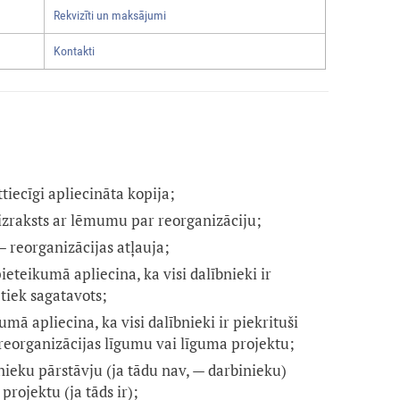
Rekvizīti un maksājumi
Kontakti
ttiecīgi apliecināta kopija;
izraksts ar lēmumu par reorganizāciju;
 reorganizācijas atļauja;
ieteikumā apliecina, ka visi dalībnieki ir
tiek sagatavots;
mā apliecina, ka visi dalībnieki ir piekrituši
reorganizācijas līgumu vai līguma projektu;
nieku pārstāvju (ja tādu nav, — darbinieku)
projektu (ja tāds ir);