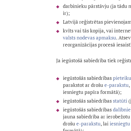
darbinieku pārstāvju (ja tādu n
ir);
Latvijā reģistrētas pievienoja
kvīts vai tās kopija, vai inte
valsts nodevas apmaksu
. Atse
reorganizācijas procesā iesaist
Ja iegūstošā sabiedrība tiek reģist
iegūstošās sabiedrības
pieteik
parakstot ar drošu
e-parakstu
,
iesniegtu papīra formātā);
iegūstošās sabiedrības
statūti
(
iegūstošās sabiedrības
dalībni
jauna sabiedrība ar ierobežotu 
drošu
e-parakstu
, lai
iesniegtu
formātā);