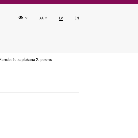
A
LV
EN
A
Pārrobežu saplūšana 2. posms