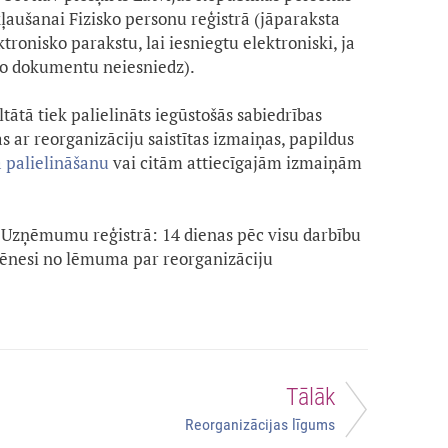
kļaušanai Fizisko personu reģistrā (jāparaksta
onisko parakstu, lai iesniegtu elektroniski, ja
 šo dokumentu neiesniedz).
ltātā tiek palielināts iegūstošās sabiedrības
as ar reorganizāciju saistītas izmaiņas, papildus
 palielināšanu
vai citām attiecīgajām izmaiņām
Uzņēmumu reģistrā: 14 dienas pēc visu darbību
mēnesi no lēmuma par reorganizāciju
Tālāk
Reorganizācijas līgums