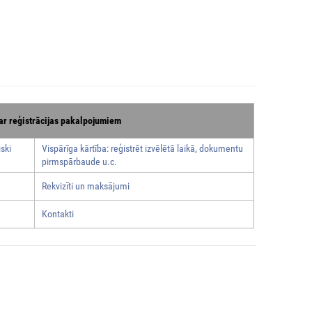
ar reģistrācijas pakalpojumiem
ski
Vispārīga kārtība: reģistrēt izvēlētā laikā, dokumentu
pirmspārbaude u.c.
Rekvizīti un maksājumi
Kontakti