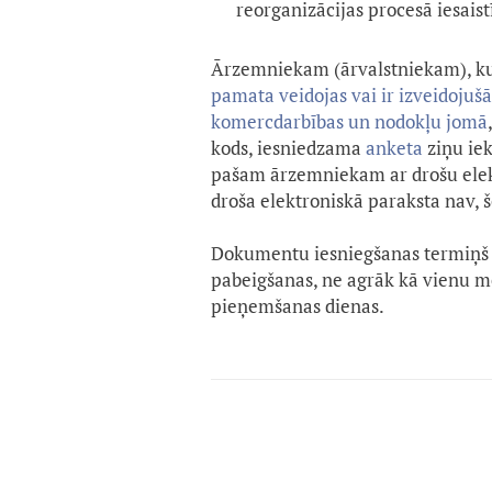
reorganizācijas procesā iesaist
Ārzemniekam (ārvalstniekam), k
pamata veidojas vai ir izveidojuš
komercdarbības un nodokļu jomā
kods, iesniedzama
anketa
ziņu ie
pašam ārzemniekam ar drošu elektr
droša elektroniskā paraksta nav,
Dokumentu iesniegšanas termiņš 
pabeigšanas, ne agrāk kā vienu 
pieņemšanas dienas.