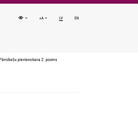
A
LV
EN
A
Pārrobežu pievienošana 2. posms