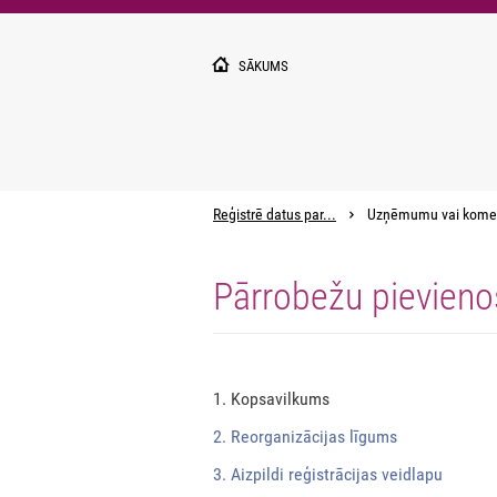
Pārlekt
uz
galveno
SĀKUMS
saturu
Reģistrē datus par...
Uzņēmumu vai kome
Pārrobežu pievien
1. Kopsavilkums
2. Reorganizācijas līgums
3. Aizpildi reģistrācijas veidlapu