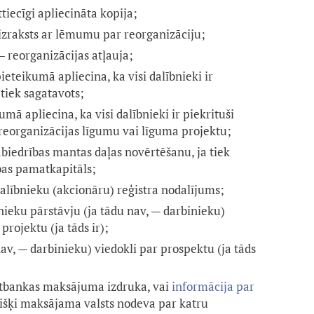
ttiecīgi apliecināta kopija;
izraksts ar lēmumu par reorganizāciju;
 reorganizācijas atļauja;
ieteikumā apliecina, ka visi dalībnieki ir
tiek sagatavots;
mā apliecina, ka visi dalībnieki ir piekrituši
reorganizācijas līgumu vai līguma projektu;
biedrības mantas daļas novērtēšanu, ja tiek
ības pamatkapitāls;
dalībnieku (akcionāru) reģistra nodalījums;
nieku pārstāvju (ja tādu nav, — darbinieku)
projektu (ja tāds ir);
av, — darbinieku) viedokli par prospektu (ja tāds
rnetbankas maksājuma izdruka, vai
informācija par
višķi maksājama valsts nodeva par katru