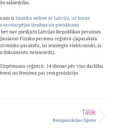
īto sabiedrību.
uram ir
tiesiska saikne ar Latviju, uz kuras
ās savstarpējas tiesības un pienākumi
, bet nav piešķirts Latvijas Republikas personas
kļaušanai Fizisko personu reģistrā (jāparaksta
onisko parakstu, lai iesniegtu elektroniski, ja
 šo dokumentu neiesniedz).
Uzņēmumu reģistrā: 14 dienas pēc visu darbību
mēnesi no lēmuma par reorganizāciju
Tālāk
Reorganizācijas līgums