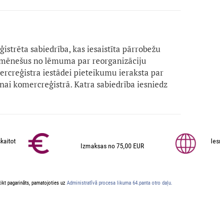
eģistrēta sabiedrība, kas iesaistīta pārrobežu
s mēnešus no lēmuma par reorganizāciju
rcreģistra iestādei pieteikumu ieraksta par
nai komercreģistrā. Katra sabiedrība iesniedz
kaitot
Ies
Izmaksas no 75,00 EUR
ikt pagarināts, pamatojoties uz
Administratīvā procesa likuma 64.panta otro daļu.