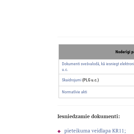
Noderīgi p
Dokumenti svešvalodā, kā iesniegt elektroni
u.c.
Skaidrojumi
(PLG u.c.)
Normatīvie akti
Iesniedzamie dokumenti:
pieteikuma veidlapa KR11;