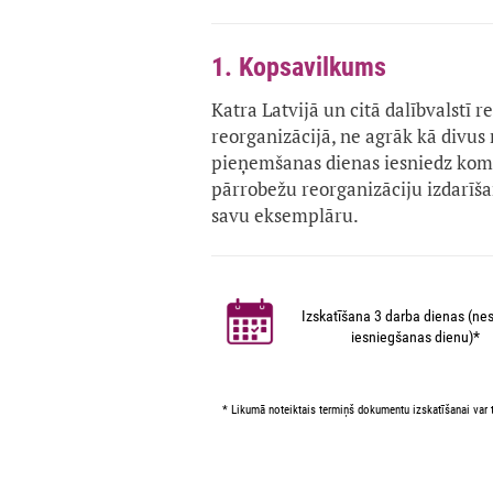
1. Kopsavilkums
Katra Latvijā un citā dalībvalstī r
reorganizācijā, ne agrāk kā divu
pieņemšanas dienas iesniedz kome
pārrobežu reorganizāciju izdarīša
savu eksemplāru.
Izskatīšana 3 darba dienas (nes
iesniegšanas dienu)*
* Likumā noteiktais termiņš dokumentu izskatīšanai var t