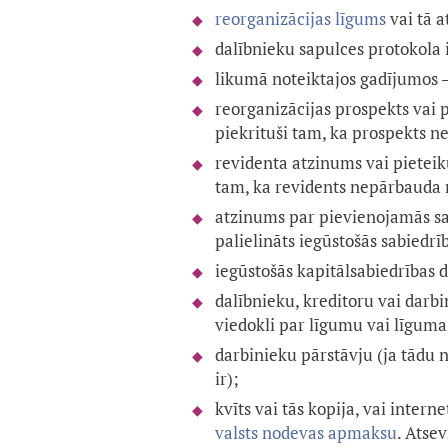
reorganizācijas līgums
vai tā a
dalībnieku sapulces protokola 
likumā noteiktajos gadījumos —
reorganizācijas prospekts vai p
piekrituši tam, ka prospekts ne
revidenta atzinums vai pieteiku
tam, ka revidents nepārbauda 
atzinums par pievienojamās sa
palielināts iegūstošās sabiedr
iegūstošās kapitālsabiedrības 
dalībnieku, kreditoru vai darbi
viedokli par līgumu vai līguma 
darbinieku pārstāvju (ja tādu n
ir);
kvīts vai tās kopija, vai inte
valsts nodevas apmaksu
. Atse