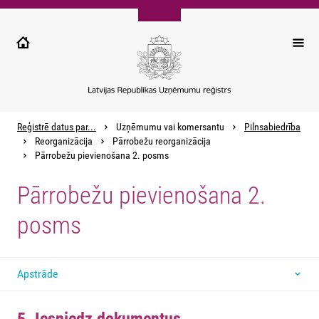
Pārlekt
uz
galveno
saturu
Reģistrē datus par...
Uzņēmumu vai komersantu
Pilnsabiedrība
Reorganizācija
Pārrobežu reorganizācija
Pārrobežu pievienošana 2. posms
Pārrobežu pievienošana 2.
posms
Apstrāde