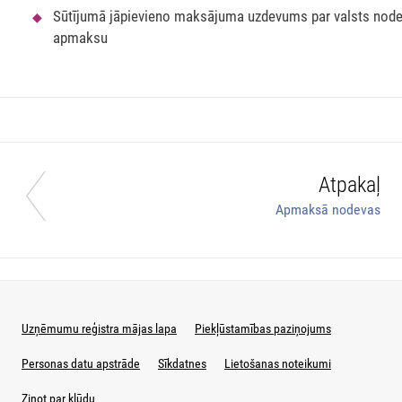
Sūtījumā jāpievieno maksājuma uzdevums par valsts nod
apmaksu
Atpakaļ
Apmaksā nodevas
Uzņēmumu reģistra mājas lapa
Piekļūstamības paziņojums
Personas datu apstrāde
Sīkdatnes
Lietošanas noteikumi
Ziņot par kļūdu