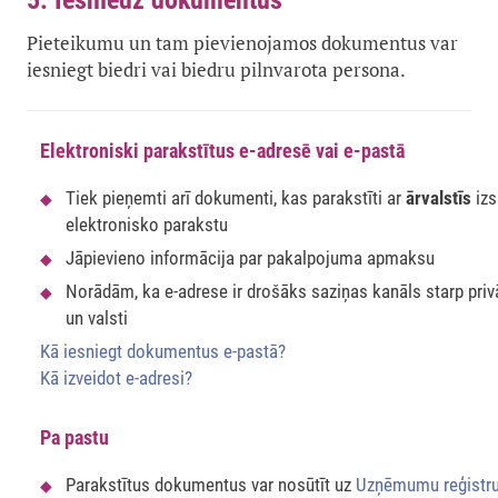
5. Iesniedz dokumentus
Pieteikumu un tam pievienojamos dokumentus var
iesniegt biedri vai biedru pilnvarota persona.
Elektroniski parakstītus e-adresē vai e-pastā
Tiek pieņemti arī dokumenti, kas parakstīti ar
ārvalstīs
izs
elektronisko parakstu
Jāpievieno informācija par pakalpojuma apmaksu
Norādām, ka e-adrese ir drošāks saziņas kanāls starp pri
un valsti
Kā iesniegt dokumentus e-pastā?
Kā izveidot e-adresi?
Pa pastu
Parakstītus dokumentus var nosūtīt uz
Uzņēmumu reģistr