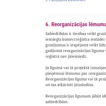
6. Reorganizācijas lēmuma
Sabiedrībām ir tiesības veikt groz
iesniegts komercreģistra iestādei
grozījumus ir iespējams veikt lī
gadījumā reorganizācijas līguma
reģistrā nav jāiesniedz.
Ja līgumā vai tā projektā izmaiņas
pieņēmusi lēmumu par reorganizāc
Reorganizācijas līgums vai tā proj
un tas atkārtoti jāizsludina.
Reorganizācijas līgumam jābūt id
sabiedrībām.