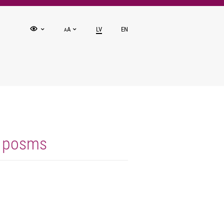
A
LV
EN
A
. posms