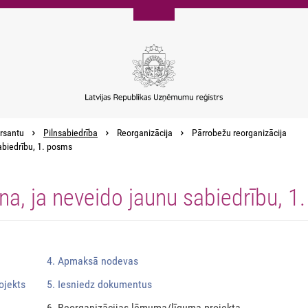
rsantu
Pilnsabiedrība
Reorganizācija
Pārrobežu reorganizācija
abiedrību, 1. posms
na, ja neveido jaunu sabiedrību, 1
4. Apmaksā nodevas
ojekts
5. Iesniedz dokumentus
6. Reorganizācijas lēmuma/līguma projekta