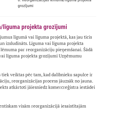
grozījumi
/līguma projekta grozījumi
ījumus līgumā vai līguma projektā, kas jau ticis
 un izsludināts. Līguma vai līguma projekta
dz lēmuma par reorganizāciju pieņemšanai. Šādā
 vai līguma projekta grozījumi Uzņēmumu
 tiek veiktas pēc tam, kad dalībnieku sapulce ir
iju, reorganizācijas process jāuzsāk no jauna.
ekts atkārtoti jāiesniedz komercreģistra iestādei
entiskam visām reorganizācijā iesaistītajām