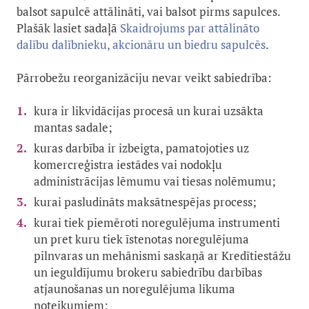
balsot sapulcē attālināti, vai balsot pirms sapulces.
Plašāk lasiet sadaļā
Skaidrojums par attālināto
dalību dalībnieku, akcionāru un biedru sapulcēs
.
Pārrobežu reorganizāciju nevar veikt sabiedrība:
kura ir likvidācijas procesā un kurai uzsākta
mantas sadale;
kuras darbība ir izbeigta, pamatojoties uz
komercreģistra iestādes vai nodokļu
administrācijas lēmumu vai tiesas nolēmumu;
kurai pasludināts maksātnespējas process;
kurai tiek piemēroti noregulējuma instrumenti
un pret kuru tiek īstenotas noregulējuma
pilnvaras un mehānismi saskaņā ar Kredītiestāžu
un ieguldījumu brokeru sabiedrību darbības
atjaunošanas un noregulējuma likuma
noteikumiem;