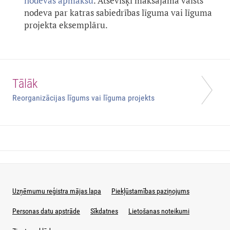
nodevas apmaksu
. Atsevišķi maksājama valsts
nodeva par katras sabiedrības līguma vai līguma
projekta eksemplāru.
Tālāk
Reorganizācijas līgums vai līguma projekts
Uzņēmumu reģistra mājas lapa
Piekļūstamības paziņojums
Personas datu apstrāde
Sīkdatnes
Lietošanas noteikumi