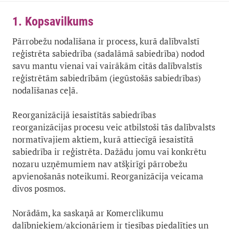
1. Kopsavilkums
Pārrobežu nodalīšana ir process, kurā dalībvalstī
reģistrēta sabiedrība (sadalāmā sabiedrība) nodod
savu mantu vienai vai vairākām citās dalībvalstīs
reģistrētām sabiedrībām (iegūstošās sabiedrības)
nodalīšanas ceļā.
Reorganizācijā iesaistītās sabiedrības
reorganizācijas procesu veic atbilstoši tās dalībvalsts
normatīvajiem aktiem, kurā attiecīgā iesaistītā
sabiedrība ir reģistrēta. Dažādu jomu vai konkrētu
nozaru uzņēmumiem nav atšķirīgi pārrobežu
apvienošanās noteikumi. Reorganizācija veicama
divos posmos.
Norādām, ka saskaņā ar Komerclikumu
dalībniekiem/akcionāriem ir tiesības piedalīties un