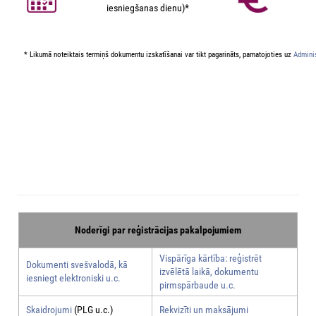
iesniegšanas dienu)*
* Likumā noteiktais termiņš dokumentu izskatīšanai var tikt pagarināts, pamatojoties uz
Adminis
Noderīgi par reģistrācijas pakalpojumiem
Vispārīga kārtība: reģistrēt
Dokumenti svešvalodā, kā
izvēlētā laikā, dokumentu
iesniegt elektroniski u.c.
pirmspārbaude u.c.
Skaidrojumi
(PLG u.c.)
Rekvizīti un maksājumi