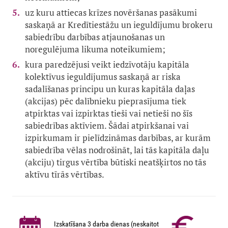
uz kuru attiecas krīzes novēršanas pasākumi
saskaņā ar Kredītiestāžu un ieguldījumu brokeru
sabiedrību darbības atjaunošanas un
noregulējuma likuma noteikumiem;
kura paredzējusi veikt iedzīvotāju kapitāla
kolektīvus ieguldījumus saskaņā ar riska
sadalīšanas principu un kuras kapitāla daļas
(akcijas) pēc dalībnieku pieprasījuma tiek
atpirktas vai izpirktas tieši vai netieši no šīs
sabiedrības aktīviem. Šādai atpirkšanai vai
izpirkumam ir pielīdzināmas darbības, ar kurām
sabiedrība vēlas nodrošināt, lai tās kapitāla daļu
(akciju) tirgus vērtība būtiski neatšķirtos no tās
aktīvu tīrās vērtības.
Izskatīšana 3 darba dienas (neskaitot