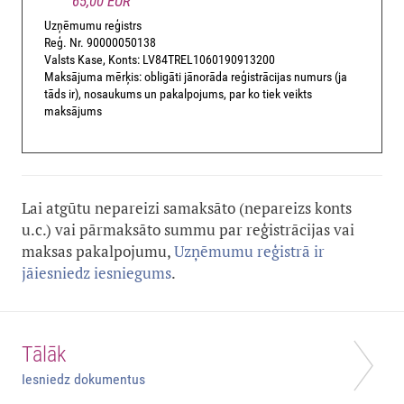
65,00 EUR
Uzņēmumu reģistrs
Reģ. Nr. 90000050138
Valsts Kase, Konts: LV84TREL1060190913200
Maksājuma mērķis: obligāti jānorāda reģistrācijas numurs (ja
tāds ir), nosaukums un pakalpojums, par ko tiek veikts
maksājums
Lai atgūtu nepareizi samaksāto (nepareizs konts
u.c.) vai pārmaksāto summu par reģistrācijas vai
maksas pakalpojumu,
Uzņēmumu reģistrā ir
jāiesniedz iesniegums
.
Tālāk
Iesniedz dokumentus