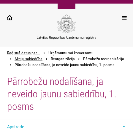
Pārlekt
uz
galveno
saturu
Reģistrē datus par...
Uzņēmumu vai komersantu
Akciju sabiedrība
Reorganizācija
Pārrobežu reorganizācija
Pārrobežu nodalīšana, ja neveido jaunu sabiedrību, 1. posms
Pārrobežu nodalīšana, ja
neveido jaunu sabiedrību, 1.
posms
Apstrāde