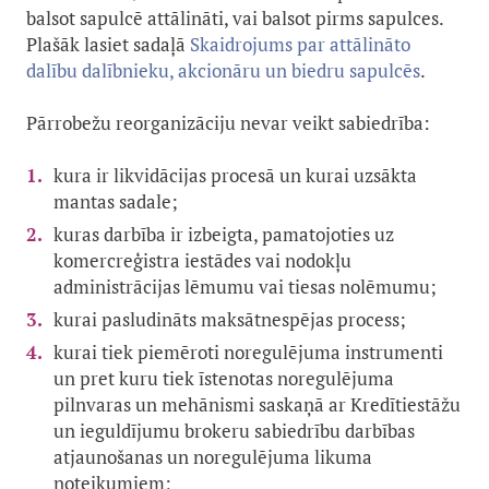
balsot sapulcē attālināti, vai balsot pirms sapulces.
Plašāk lasiet sadaļā
Skaidrojums par attālināto
dalību dalībnieku, akcionāru un biedru sapulcēs
.
Pārrobežu reorganizāciju nevar veikt sabiedrība:
kura ir likvidācijas procesā un kurai uzsākta
mantas sadale;
kuras darbība ir izbeigta, pamatojoties uz
komercreģistra iestādes vai nodokļu
administrācijas lēmumu vai tiesas nolēmumu;
kurai pasludināts maksātnespējas process;
kurai tiek piemēroti noregulējuma instrumenti
un pret kuru tiek īstenotas noregulējuma
pilnvaras un mehānismi saskaņā ar Kredītiestāžu
un ieguldījumu brokeru sabiedrību darbības
atjaunošanas un noregulējuma likuma
noteikumiem;