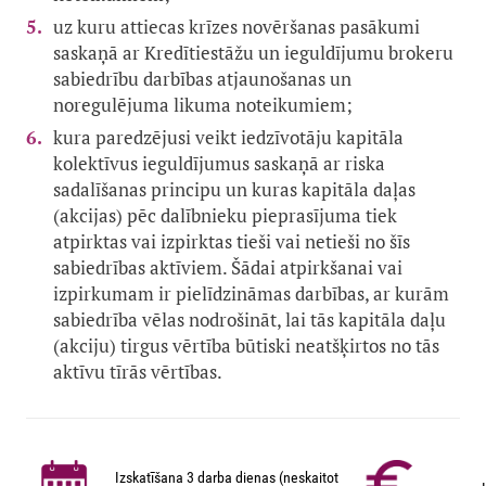
uz kuru attiecas krīzes novēršanas pasākumi
saskaņā ar Kredītiestāžu un ieguldījumu brokeru
sabiedrību darbības atjaunošanas un
noregulējuma likuma noteikumiem;
kura paredzējusi veikt iedzīvotāju kapitāla
kolektīvus ieguldījumus saskaņā ar riska
sadalīšanas principu un kuras kapitāla daļas
(akcijas) pēc dalībnieku pieprasījuma tiek
atpirktas vai izpirktas tieši vai netieši no šīs
sabiedrības aktīviem. Šādai atpirkšanai vai
izpirkumam ir pielīdzināmas darbības, ar kurām
sabiedrība vēlas nodrošināt, lai tās kapitāla daļu
(akciju) tirgus vērtība būtiski neatšķirtos no tās
aktīvu tīrās vērtības.
Izskatīšana 3 darba dienas (neskaitot