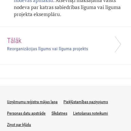
nodevas apmaksu
. Atsevišķi maksājama valsts
nodeva par katras sabiedrības līguma vai līguma
projekta eksemplāru.
Tālāk
Reorganizācijas līgums vai līguma projekts
Uzņēmumu reģistra mājas lapa
Piekļūstamības paziņojums
Personas datu apstrāde
Sīkdatnes
Lietošanas noteikumi
Ziņot par kļūdu