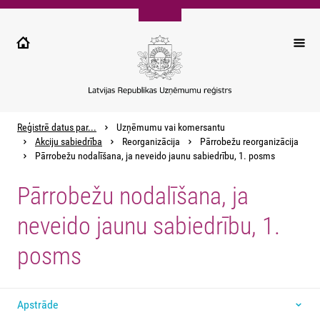
Pārlekt
uz
galveno
saturu
Reģistrē datus par...
Uzņēmumu vai komersantu
Akciju sabiedrība
Reorganizācija
Pārrobežu reorganizācija
Pārrobežu nodalīšana, ja neveido jaunu sabiedrību, 1. posms
Pārrobežu nodalīšana, ja
neveido jaunu sabiedrību, 1.
posms
Apstrāde