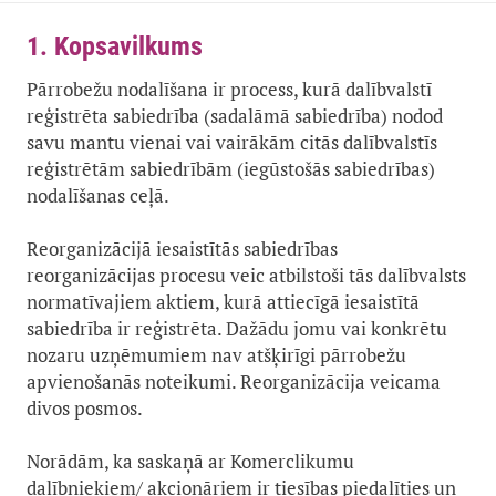
1. Kopsavilkums
Pārrobežu nodalīšana ir process, kurā dalībvalstī
reģistrēta sabiedrība (sadalāmā sabiedrība) nodod
savu mantu vienai vai vairākām citās dalībvalstīs
reģistrētām sabiedrībām (iegūstošās sabiedrības)
nodalīšanas ceļā.
Reorganizācijā iesaistītās sabiedrības
reorganizācijas procesu veic atbilstoši tās dalībvalsts
normatīvajiem aktiem, kurā attiecīgā iesaistītā
sabiedrība ir reģistrēta. Dažādu jomu vai konkrētu
nozaru uzņēmumiem nav atšķirīgi pārrobežu
apvienošanās noteikumi. Reorganizācija veicama
divos posmos.
Norādām, ka saskaņā ar Komerclikumu
dalībniekiem/ akcionāriem ir tiesības piedalīties un