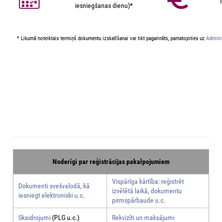
iesniegšanas dienu)*
* Likumā noteiktais termiņš dokumentu izskatīšanai var tikt pagarināts, pamatojoties uz
Adminis
Noderīgi par reģistrācijas pakalpojumiem
Vispārīga kārtība: reģistrēt
Dokumenti svešvalodā, kā
izvēlētā laikā, dokumentu
iesniegt elektroniski u.c.
pirmspārbaude u.c.
Skaidrojumi
(PLG u.c.)
Rekvizīti un maksājumi