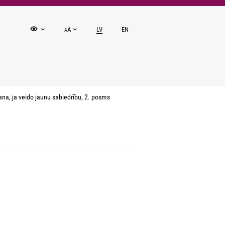
A
LV
EN
A
na, ja veido jaunu sabiedrību, 2. posms