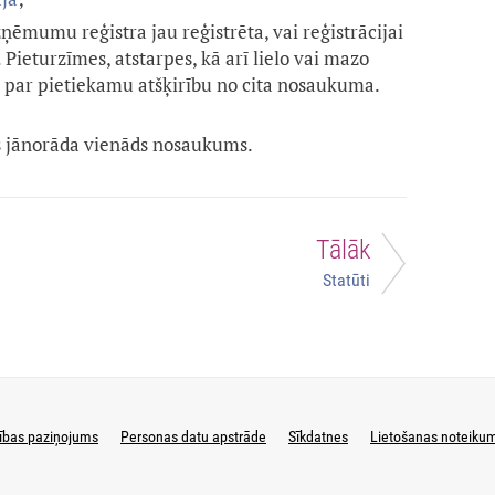
ņēmumu reģistra jau reģistrēta, vai reģistrācijai
.
Pieturzīmes, atstarpes, kā arī lielo vai mazo
 par pietiekamu atšķirību no cita nosaukuma.
 jānorāda vienāds nosaukums.
Tālāk
Statūti
ības paziņojums
Personas datu apstrāde
Sīkdatnes
Lietošanas noteiku