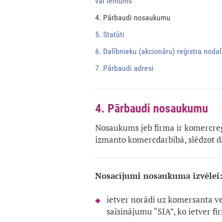
vai lēmums
4. Pārbaudi nosaukumu
5. Statūti
6. Dalībnieku (akcionāru) reģistra noda
7. Pārbaudi adresi
4. Pārbaudi nosaukumu
Nosaukums jeb firma ir komercreģ
izmanto komercdarbībā, slēdzot d
Nosacījumi nosaukuma izvēlei
ietver norādi uz komersanta vei
saīsinājumu “SIA”, ko ietver f