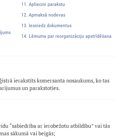
11. Apliecini parakstu
12. Apmaksā nodevas
13. Iesniedz dokumentus
lījums
14. Lēmuma par reorganizāciju apstrīdēšana
istrā ierakstīts komersanta nosaukums, ko tas
arījumus un parakstoties.
:
du “sabiedrība ar ierobežotu atbildību” vai tās
irmas sākumā vai beigās;