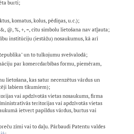
ēta burti;
tus, komatus, kolus, pēdiņas, u.c.);
 &, @, %, +, =, citu simbolu lietošana nav atļauta;
dību institūciju (iestāžu) nosaukumus, kā arī
 Republika" un to tulkojumu svešvalodā;
rmāciju par komercdarbības formu, piemēram,
;
 lietošana, kas satur necenzētus vārdus un
ēji labiem tikumiem);
itorijas vai apdzīvotās vietas nosaukums, firma
dministratīvās teritorijas vai apdzīvotās vietas
ukumā ietvert papildus vārdus, burtus vai
 preču zīmi vai to daļu. Pārbaudi Patentu valdes
j
ā
;