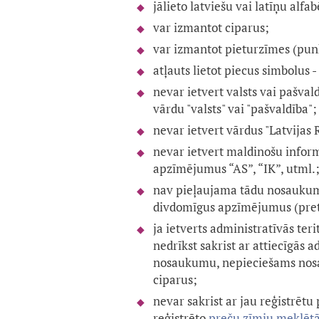
jālieto latviešu vai latīņu alfab
var izmantot ciparus;
var izmantot pieturzīmes (punk
atļauts lietot piecus simbolus -
nevar ietvert valsts vai pašval
vārdu "valsts" vai "pašvaldība";
nevar ietvert vārdus "Latvijas
nevar ietvert maldinošu info
apzīmējumus “AS”, “IK”, utml.
nav pieļaujama tādu nosaukumu
divdomīgus apzīmējumus (pret
ja ietverts administratīvās ter
nedrīkst sakrist ar attiecīgās a
nosaukumu, nepieciešams nosa
ciparus;
nevar sakrist ar jau reģistrētu
reģistrēto
preču zīmju meklētā