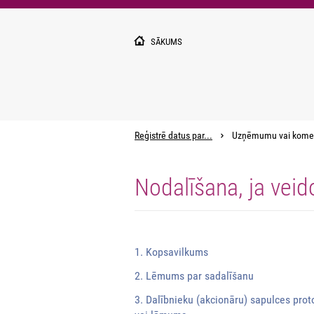
Pārlekt
uz
galveno
SĀKUMS
saturu
Reģistrē datus par...
Uzņēmumu vai kome
Nodalīšana, ja veid
1. Kopsavilkums
2. Lēmums par sadalīšanu
3. Dalībnieku (akcionāru) sapulces prot