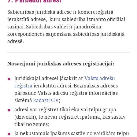
7. Pārbaudi adresi
Sabiedrības juridiskā adrese ir komercreģistrā
ierakstītā adrese, kuru sabiedrība izmanto oficiālai
saziņai. Sabiedrības valdei ir jānodrošina
korespondences saņemšana sabiedrības juridiskajā
adresē.
Nosacījumi juridiskās adreses reģistrācijai:
juridiskajai adresei jāsakrīt ar
Valsts adrešu
reģistrā
ierakstītu adresi. Bezmaksas adreses
pārbaude Valsts adrešu reģistra informācijas
sistēmā
kadastrs.lv
;
adresi var reģistrēt tikai ēkā vai telpu grupā
(dzīvoklī), to nevar reģistrēt īpašumā, kas sastāv
tikai no zemes;
ja nekustamais īpašums sastāv no vairākām telpu