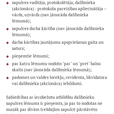
sapulces vadītāja, protokolētāja, dalībnieka
(akcionāra) - protokola pareizības apliecinātāja –
vārds, uzvārds (nav jānorāda dalībnieka
lēmumā);
sapulces darba kārtība (nav jānorāda dalībnieka
lēmumā);
darba kārtības jautājumu apspriešanas gaita un
saturs;
pieņemtie lēmumi;
par katru lēmumu nodoto "par" un "pret" balsu
skaits (nav jānorāda dalībnieka lēmumā);
padomes un valdes locekļu, revidenta, likvidatora
vai dalībnieka (akcionāra) iebildumi.
Sabiedrības ar ierobežotu atbildību dalībnieku
sapulces lēmums ir pieņemts, ja par to nodotas ne
mazāk par divām trešdaļām sapulcē pārstāvēto