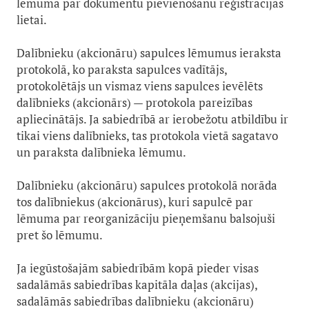
lēmumā par dokumentu pievienošanu reģistrācijas
lietai.
Dalībnieku (akcionāru) sapulces lēmumus ieraksta
protokolā, ko paraksta sapulces vadītājs,
protokolētājs un vismaz viens sapulces ievēlēts
dalībnieks (akcionārs) — protokola pareizības
apliecinātājs. Ja sabiedrībā ar ierobežotu atbildību ir
tikai viens dalībnieks, tas protokola vietā sagatavo
un paraksta dalībnieka lēmumu.
Dalībnieku (akcionāru) sapulces protokolā norāda
tos dalībniekus (akcionārus), kuri sapulcē par
lēmuma par reorganizāciju pieņemšanu balsojuši
pret šo lēmumu.
Ja iegūstošajām sabiedrībām kopā pieder visas
sadalāmās sabiedrības kapitāla daļas (akcijas),
sadalāmās sabiedrības dalībnieku (akcionāru)