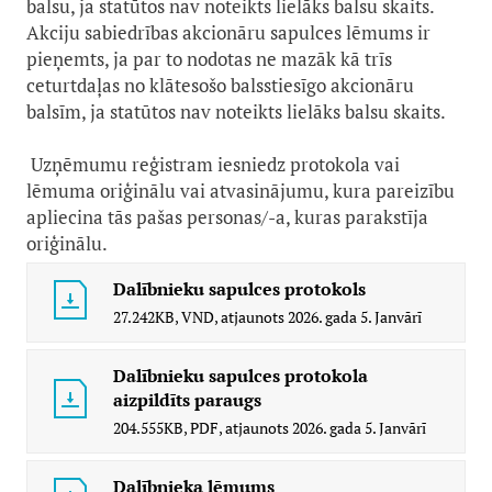
balsu, ja statūtos nav noteikts lielāks balsu skaits.
Akciju sabiedrības akcionāru sapulces lēmums ir
pieņemts, ja par to nodotas ne mazāk kā trīs
ceturtdaļas no klātesošo balsstiesīgo akcionāru
balsīm, ja statūtos nav noteikts lielāks balsu skaits.
Uzņēmumu reģistram iesniedz protokola vai
lēmuma oriģinālu vai atvasinājumu, kura pareizību
apliecina tās pašas personas/-a, kuras parakstīja
oriģinālu.
Dalībnieku sapulces protokols
27.242KB,
VND,
atjaunots
2026. gada 5. Janvārī
Dalībnieku sapulces protokola
aizpildīts paraugs
204.555KB,
PDF,
atjaunots
2026. gada 5. Janvārī
Dalībnieka lēmums