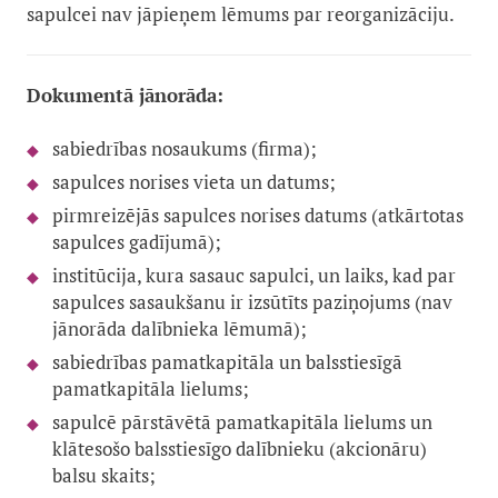
sapulcei nav jāpieņem lēmums par reorganizāciju.
Dokumentā jānorāda:
sabiedrības nosaukums (firma);
sapulces norises vieta un datums;
pirmreizējās sapulces norises datums (atkārtotas
sapulces gadījumā);
institūcija, kura sasauc sapulci, un laiks, kad par
sapulces sasaukšanu ir izsūtīts paziņojums (nav
jānorāda dalībnieka lēmumā);
sabiedrības pamatkapitāla un balsstiesīgā
pamatkapitāla lielums;
sapulcē pārstāvētā pamatkapitāla lielums un
klātesošo balsstiesīgo dalībnieku (akcionāru)
balsu skaits;