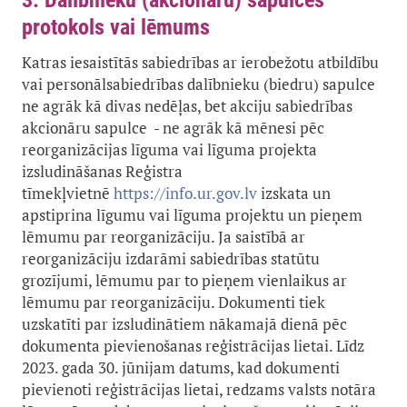
3. Dalībnieku (akcionāru) sapulces
protokols vai lēmums
Katras iesaistītās sabiedrības ar ierobežotu atbildību
vai personālsabiedrības dalībnieku (biedru) sapulce
ne agrāk kā divas nedēļas, bet akciju sabiedrības
akcionāru sapulce - ne agrāk kā mēnesi pēc
reorganizācijas līguma vai līguma projekta
izsludināšanas Reģistra
tīmekļvietnē
https://info.ur.gov.lv
izskata un
apstiprina līgumu vai līguma projektu un pieņem
lēmumu par reorganizāciju. Ja saistībā ar
reorganizāciju izdarāmi sabiedrības statūtu
grozījumi, lēmumu par to pieņem vienlaikus ar
lēmumu par reorganizāciju. Dokumenti tiek
uzskatīti par izsludinātiem nākamajā dienā pēc
dokumenta pievienošanas reģistrācijas lietai. Līdz
2023. gada 30. jūnijam datums, kad dokumenti
pievienoti reģistrācijas lietai, redzams valsts notāra