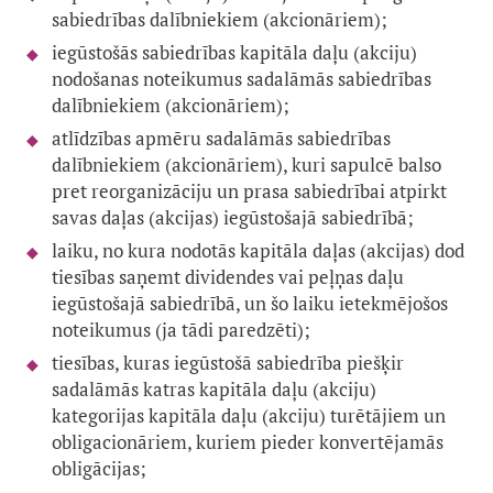
sabiedrības dalībniekiem (akcionāriem);
iegūstošās sabiedrības kapitāla daļu (akciju)
nodošanas noteikumus sadalāmās sabiedrības
dalībniekiem (akcionāriem);
atlīdzības apmēru sadalāmās sabiedrības
dalībniekiem (akcionāriem), kuri sapulcē balso
pret reorganizāciju un prasa sabiedrībai atpirkt
savas daļas (akcijas) iegūstošajā sabiedrībā;
laiku, no kura nodotās kapitāla daļas (akcijas) dod
tiesības saņemt dividendes vai peļņas daļu
iegūstošajā sabiedrībā, un šo laiku ietekmējošos
noteikumus (ja tādi paredzēti);
tiesības, kuras iegūstošā sabiedrība piešķir
sadalāmās katras kapitāla daļu (akciju)
kategorijas kapitāla daļu (akciju) turētājiem un
obligacionāriem, kuriem pieder konvertējamās
obligācijas;