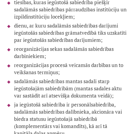
tiesības, kuras iegūstošā sabiedrība piešķir
sadalāmās sabiedrības pārraudzības institūciju un
izpildinstitūciju locekļiem;
dienu, ar kuru sadalāmās sabiedrības darījumi
iegūstošās sabiedrības grāmatvedībā tiks uzskatīti
par iegūstošās sabiedrības darījumiem;
reorganizācijas sekas sadalāmās sabiedrības
darbiniekiem;
reorganizācijas procesā veicamās darbības un to
veikšanas termiņus;
sadalāmās sabiedrības mantas sadali starp
iegūstošajām sabiedrībām (mantas sadales aktu
var sastādīt arī atsevišķa dokumenta veidā);
ja iegūstošā sabiedrība ir personālsabiedrība,
sadalāmās sabiedrības dalībnieka, akcionāra vai
biedra statusu iegūstošajā sabiedrībā
(komplementārs vai komandīts), kā arī tā
kapitāla daļas apmēru.