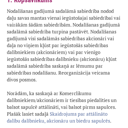
1. Kopsavilkums
Nodalīšanas gadījumā sadalāmā sabiedrība nodod
daļu savas mantas vienai iegūstošajai sabiedrībai vai
vairākām šādām sabiedrībām. Nodalīšanas gadījumā
sadalāmā sabiedrība turpina pastāvēt. Nodalīšanas
gadījumā visi sadalāmās sabiedrības akcionāri vai
daļa no viņiem kļūst par iegūstošās sabiedrības
dalībniekiem (akcionāriem) vai par vienīgo
iegūstošās sabiedrības dalībnieku (akcionāru) kļūst
sadalāmā sabiedrība saskaņā ar lēmumu par
sabiedrības nodalīšanu. Reorganizācija veicama
divos posmos.
Norādām, ka saskaņā ar Komerclikumu
dalībniekiem/akcionāriem ir tiesības piedalīties un
balsot sapulcē attālināti, vai balsot pirms sapulces.
Plašāk lasiet sadaļā
Skaidrojums par attālināto
dalību dalībnieku, akcionāru un biedru sapulcēs
.