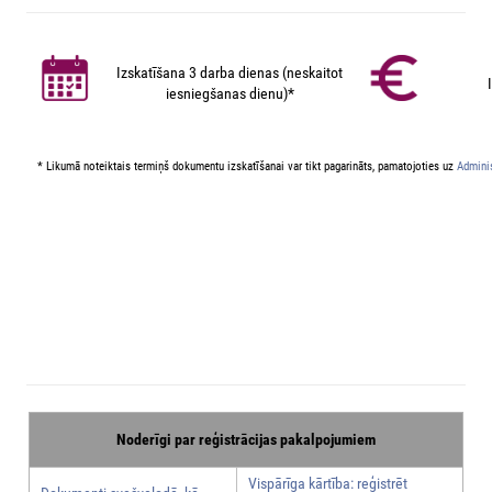
Izskatīšana 3 darba dienas (neskaitot
iesniegšanas dienu)*
* Likumā noteiktais termiņš dokumentu izskatīšanai var tikt pagarināts, pamatojoties uz
Adminis
Noderīgi par reģistrācijas pakalpojumiem
Vispārīga kārtība: reģistrēt