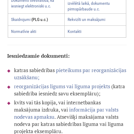
Dokumenti svešvalodā, kā
izvēlētā laikā, dokumentu
iesniegt elektroniski u.c.
pirmspārbaude u.c.
Skaidrojumi
(PLG u.c.)
Rekvizīti un maksājumi
Normatīvie akti
Kontakti
Iesniedzamie dokumenti:
katras sabiedrības
pieteikums par reorganizācijas
uzsākšanu
;
reorganizācijas līgums vai līguma projekts
(katra
sabiedrība iesniedz savu eksemplāru);
kvīts vai tās kopija, vai internetbankas
maksājuma izdruka, vai
informācija par valsts
nodevas apmaksu
. Atsevišķi maksājama valsts
nodeva par katras sabiedrības līguma vai līguma
projekta eksemplāru.