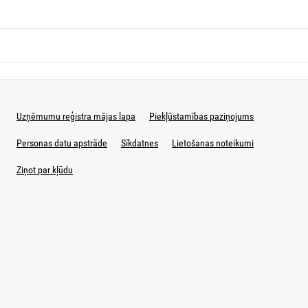
Uzņēmumu reģistra mājas lapa
Piekļūstamības paziņojums
Personas datu apstrāde
Sīkdatnes
Lietošanas noteikumi
Ziņot par kļūdu