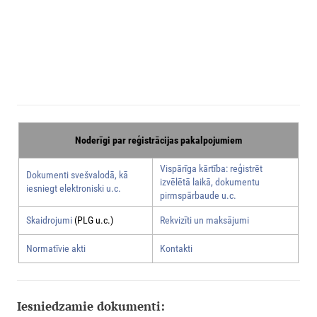
Noderīgi par reģistrācijas pakalpojumiem
Vispārīga kārtība: reģistrēt
Dokumenti svešvalodā, kā
izvēlētā laikā, dokumentu
iesniegt elektroniski u.c.
pirmspārbaude u.c.
Skaidrojumi
(PLG u.c.)
Rekvizīti un maksājumi
Normatīvie akti
Kontakti
Iesniedzamie dokumenti: