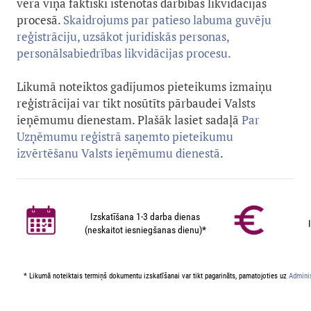
vērā viņa faktiski īstenotās darbības likvidācijas
procesā.
Skaidrojums par patieso labuma guvēju
reģistrāciju, uzsākot juridiskās personas,
personālsabiedrības likvidācijas procesu.
Likumā noteiktos gadījumos pieteikums izmaiņu
reģistrācijai var tikt nosūtīts pārbaudei Valsts
ieņēmumu dienestam. Plašāk lasiet sadaļā
Par
Uzņēmumu reģistrā saņemto pieteikumu
izvērtēšanu Valsts ieņēmumu dienestā
.
Izskatīšana 1-3 darba dienas
(neskaitot iesniegšanas dienu)*
* Likumā noteiktais termiņš dokumentu izskatīšanai var tikt pagarināts, pamatojoties uz
Adminis