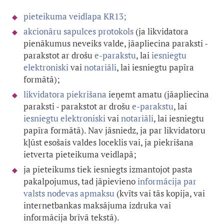
pieteikuma veidlapa KR13;
akcionāru sapulces protokols
(ja likvidatora
pienākumus neveiks valde,
jāapliecina paraksti -
parakstot ar drošu
e-parakstu
, lai
iesniegtu
elektroniski
vai
notariāli
, lai iesniegtu papīra
formātā)
;
likvidatora piekrišana
ieņemt amatu
(jāapliecina
paraksti - parakstot ar drošu
e-parakstu
, lai
iesniegtu elektroniski
vai
notariāli
, lai iesniegtu
papīra formātā). Nav jāsniedz, ja par likvidatoru
kļūst esošais valdes loceklis vai, ja piekrišana
ietverta pieteikuma veidlapā
;
ja pieteikums tiek iesniegts izmantojot pasta
pakalpojumus, tad jāpievieno
informācija par
valsts nodevas apmaksu
(kvīts vai tās kopija, vai
internetbankas maksājuma izdruka vai
informācija brīvā tekstā).