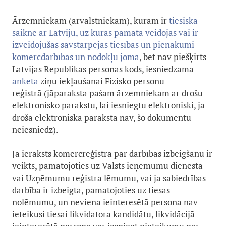
Ārzemniekam (ārvalstniekam), kuram ir
tiesiska
saikne ar Latviju, uz kuras pamata veidojas vai ir
izveidojušās savstarpējas tiesības un pienākumi
komercdarbības un nodokļu jomā
, bet nav piešķirts
Latvijas Republikas personas kods, iesniedzama
anketa
ziņu iekļaušanai Fizisko personu
reģistrā (jāparaksta pašam ārzemniekam ar drošu
elektronisko parakstu, lai iesniegtu elektroniski, ja
droša elektroniskā paraksta nav, šo dokumentu
neiesniedz).
Ja ieraksts komercreģistrā par darbības izbeigšanu ir
veikts, pamatojoties uz Valsts ieņēmumu dienesta
vai Uzņēmumu reģistra lēmumu, vai ja sabiedrības
darbība ir izbeigta, pamatojoties uz tiesas
nolēmumu, un neviena ieinteresētā persona nav
ieteikusi tiesai likvidatora kandidātu, likvidācijā