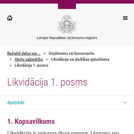
Pārlekt
uz
galveno
saturu
Reģistrē datus par...
Uzņēmumu vai komersantu
Akciju sabiedrība
Likvidācija vai darbības apturēšana
Likvidācija 1. posms
Likvidācija 1. posms
Apstrāde
1. Kopsavilkums
Likvidācija ir veicama divos posmos. Lēmumu par