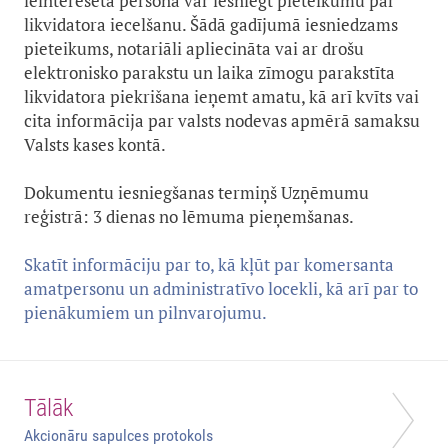
ieinteresētā persona var iesniegt pieteikumu par
likvidatora iecelšanu. Šādā gadījumā iesniedzams
pieteikums, notariāli apliecināta vai ar drošu
elektronisko parakstu un laika zīmogu parakstīta
likvidatora piekrišana ieņemt amatu, kā arī kvīts vai
cita informācija par valsts nodevas apmērā samaksu
Valsts kases kontā.
Dokumentu iesniegšanas termiņš Uzņēmumu
reģistrā: 3 dienas no lēmuma pieņemšanas.
Skatīt informāciju par to, kā kļūt par komersanta
amatpersonu un administratīvo locekli, kā arī par to
pienākumiem un pilnvarojumu.
Tālāk
Akcionāru sapulces protokols