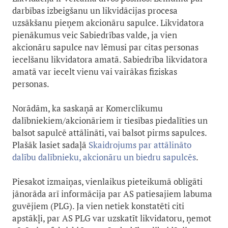
darbības izbeigšanu un likvidācijas procesa
uzsākšanu pieņem akcionāru sapulce. Likvidatora
pienākumus veic Sabiedrības valde, ja vien
akcionāru sapulce nav lēmusi par citas personas
iecelšanu likvidatora amatā. Sabiedrība likvidatora
amatā var iecelt vienu vai vairākas fiziskas
personas.
Norādām, ka saskaņā ar Komerclikumu
dalībniekiem/akcionāriem ir tiesības piedalīties un
balsot sapulcē attālināti, vai balsot pirms sapulces.
Plašāk lasiet sadaļā
Skaidrojums par attālināto
dalību dalībnieku, akcionāru un biedru sapulcēs
.
Piesakot izmaiņas, vienlaikus pieteikumā obligāti
jānorāda arī informācija par AS patiesajiem labuma
guvējiem (PLG). Ja vien netiek konstatēti citi
apstākļi, par AS PLG var uzskatīt likvidatoru, ņemot