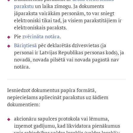
parakstu
un laika zīmogu. Ja dokuments
jāparaksta vairākām personām, to var sniegt
elektroniski tikai tad, ja visiem parakstītājiem ir
elektroniskais paraksts.
Pie
zvērināta notāra
.
B
āriņtiesā
pēc deklarētās dzīvesvietas (ja
personai ir Latvijas Republikas personas kods), ja
novadā, novada pilsētā vai novada pagastā nav
notāra.
Iesniedzot dokumentus papīra formātā,
nepieciešams apliecināt parakstus uz šādiem
dokumentiem:
akcionāru sapulces protokola vai lēmuma,
izņemot gadījumu, kad likvidatora pienākumus
veic sabiedrības valdes loceklis (valdes locekļi);