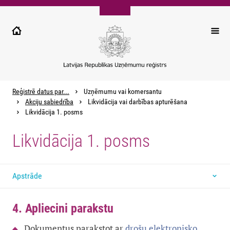
Pārlekt
uz
galveno
saturu
Reģistrē datus par...
Uzņēmumu vai komersantu
Akciju sabiedrība
Likvidācija vai darbības apturēšana
Likvidācija 1. posms
Likvidācija 1. posms
Apstrāde
4. Apliecini parakstu
Dokumentus parakstot ar
drošu elektronisko