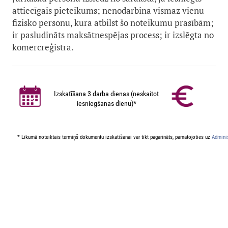
attiecīgais pieteikums; nenodarbina vismaz vienu
fizisko personu, kura atbilst šo noteikumu prasībām;
ir pasludināts maksātnespējas process; ir izslēgta no
komercreģistra.
Izskatīšana 3 darba dienas (neskaitot
iesniegšanas dienu)*
* Likumā noteiktais termiņš dokumentu izskatīšanai var tikt pagarināts, pamatojoties uz
Adminis