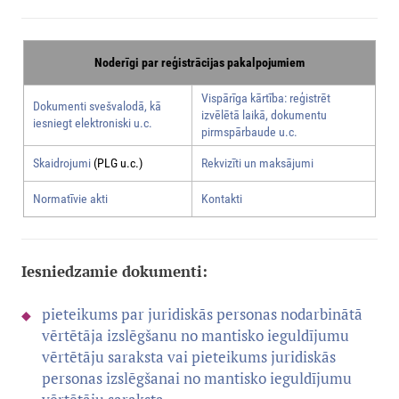
Noderīgi par reģistrācijas pakalpojumiem
Vispārīga kārtība: reģistrēt
Dokumenti svešvalodā, kā
izvēlētā laikā, dokumentu
iesniegt elektroniski u.c.
pirmspārbaude u.c.
Skaidrojumi
(PLG u.c.)
Rekvizīti un maksājumi
Normatīvie akti
Kontakti
Iesniedzamie dokumenti:
pieteikums par juridiskās personas nodarbinātā
vērtētāja izslēgšanu no mantisko ieguldījumu
vērtētāju saraksta vai pieteikums juridiskās
personas izslēgšanai no mantisko ieguldījumu