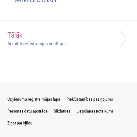
vērtētāju saraksta
.
Tālāk
Aizpildi reģistrācijas veidlapu
Uzņēmumu reģistra mājas lapa
Piekļūstamības paziņojums
Personas datu apstrāde
Sīkdatnes
Lietošanas noteikumi
Ziņot par kļūdu