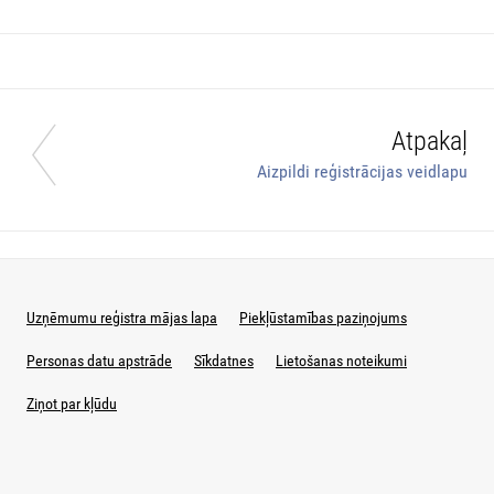
Atpakaļ
Aizpildi reģistrācijas veidlapu
Uzņēmumu reģistra mājas lapa
Piekļūstamības paziņojums
Personas datu apstrāde
Sīkdatnes
Lietošanas noteikumi
Ziņot par kļūdu