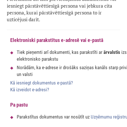
iesniegt pārstāvēttiesīgā persona vai jebkura cita
persona, kurai pārstāvēttiesīgā persona to ir
uzticējusi darīt.
Elektroniski parakstītus e-adresē vai e-pastā
Tiek pieņemti arī dokumenti, kas parakstīti ar
ārvalstīs
izs
elektronisko parakstu
Norādām, ka e-adrese ir drošāks saziņas kanāls starp pri
un valsti
Kā iesniegt dokumentus e-pastā?
Kā izveidot e-adresi?
Pa pastu
Parakstītus dokumentus var nosūtīt uz
Uzņēmumu reģistr