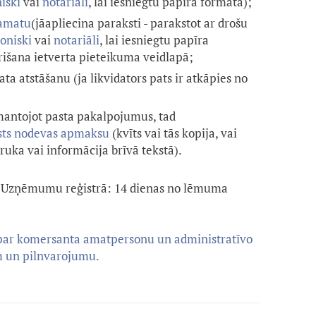
iski
vai
notariāli
, lai iesniegtu papīra formātā);
 amatu
(jāapliecina paraksti - parakstot ar drošu
roniski
vai
notariāli
, lai iesniegtu papīra
krišana ietverta pieteikuma veidlapā;
a atstāšanu (ja likvidators pats ir atkāpies no
zmantojot pasta pakalpojumus, tad
lsts nodevas apmaksu
(kvīts vai tās kopija, vai
uka vai informācija brīvā tekstā).
 Uzņēmumu reģistrā: 14 dienas no lēmuma
ūt par komersanta amatpersonu un administratīvo
em un pilnvarojumu.