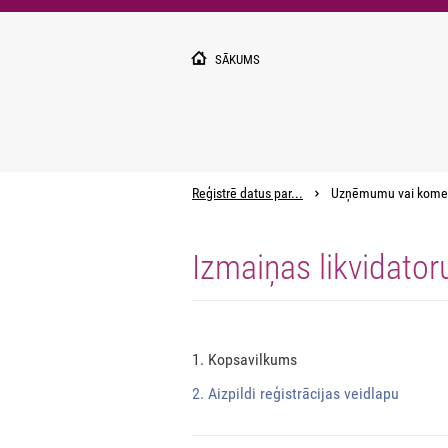
Pārlekt
uz
galveno
SĀKUMS
saturu
Reģistrē datus par...
Uzņēmumu vai kome
Izmaiņas likvidator
1. Kopsavilkums
2. Aizpildi reģistrācijas veidlapu