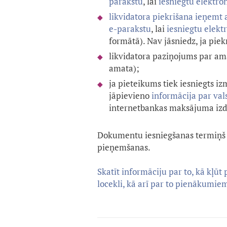
parakstu
, lai
iesniegtu elektron
likvidatora piekrišana ieņemt
e-parakstu
, lai
iesniegtu elekt
formātā). Nav jāsniedz, ja pie
likvidatora paziņojums par amat
amata);
ja pieteikums tiek iesniegts i
jāpievieno
informācija par va
internetbankas maksājuma izdr
Dokumentu iesniegšanas termiņš
pieņemšanas.
Skatīt informāciju par to, kā kļ
locekli, kā arī par to pienākumi