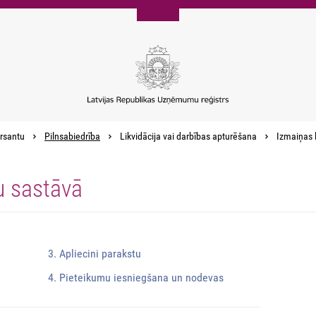
rsantu
Pilnsabiedrība
Likvidācija vai darbības apturēšana
Izmaiņas l
u sastāvā
3. Apliecini parakstu
4. Pieteikumu iesniegšana un nodevas