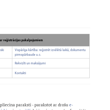
ar reģistrācijas pakalpojumiem
ski
Vispārīga kārtība: reģistrēt izvēlētā laikā, dokumentu
pirmspārbaude u.c.
Rekvizīti un maksājumi
Kontakti
apliecina paraksti - parakstot ar drošu
e-