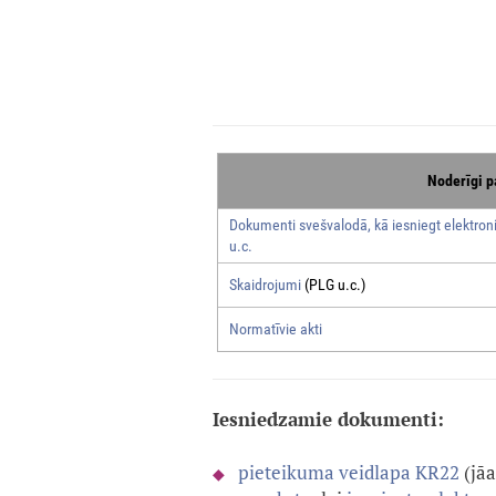
Noderīgi p
Dokumenti svešvalodā, kā iesniegt elektroni
u.c.
Skaidrojumi
(PLG u.c.)
Normatīvie akti
Iesniedzamie dokumenti:
pieteikuma veidlapa KR22
(jā