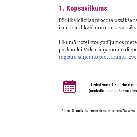
1. Kopsavilkums
Pēc likvidācijas procesa uzsākšana
izmaiņas likvidatoru sastāvā. Likv
Likumā noteiktos gadījumos pietei
pārbaudei Valsts ieņēmumu dienes
reģistrā saņemto pieteikumu izv
Izskatīšana 1-3 darba dien
(neskaitot iesniegšanas dien
* Likumā noteiktais termiņš dokumentu izskatīšanai var t