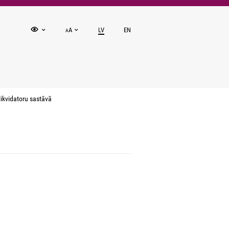
A
LV
EN
A
ikvidatoru sastāvā