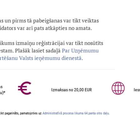
s un pirms tā pabeigšanas var tikt veiktas
idators var arī pats atkāpties no amata.
kums izmaiņu reģistrācijai var tikt nosūtīts
tam. Plašāk lasiet sadaļā
Par Uzņēmumu
ērtēšanu Valsts ieņēmumu dienestā
.
as
Izmaksas no 20,00 EUR
Ies
u)*
ikt pagarināts, pamatojoties uz
Administratīvā procesa likuma 64.panta otro daļu.