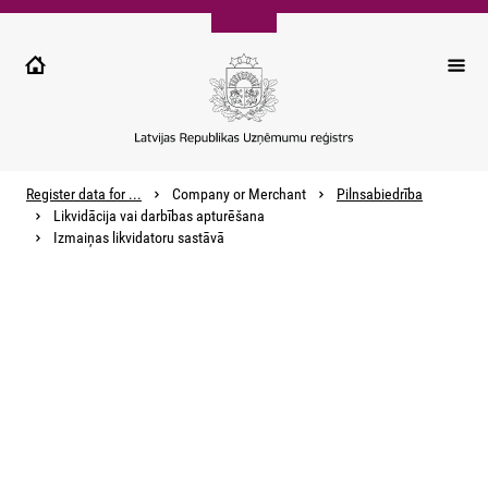
Pārlekt
uz
galveno
saturu
Register data for ...
Company or Merchant
Pilnsabiedrība
Likvidācija vai darbības apturēšana
Izmaiņas likvidatoru sastāvā