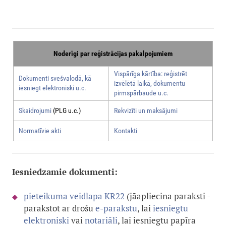
Noderīgi par reģistrācijas pakalpojumiem
Vispārīga kārtība: reģistrēt
Dokumenti svešvalodā, kā
izvēlētā laikā, dokumentu
iesniegt elektroniski u.c.
pirmspārbaude u.c.
Skaidrojumi
(PLG u.c.)
Rekvizīti un maksājumi
Normatīvie akti
Kontakti
Iesniedzamie dokumenti:
pieteikuma veidlapa KR22
(jāapliecina paraksti -
parakstot ar drošu
e-parakstu
, lai
iesniegtu
elektroniski
vai
notariāli
, lai iesniegtu papīra