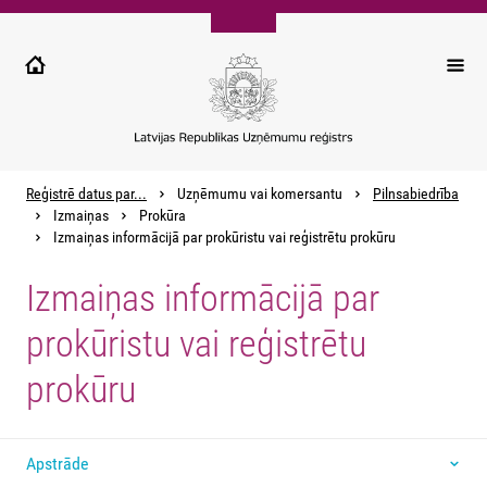
Pārlekt
uz
galveno
saturu
Reģistrē datus par...
Uzņēmumu vai komersantu
Pilnsabiedrība
Izmaiņas
Prokūra
Izmaiņas informācijā par prokūristu vai reģistrētu prokūru
Izmaiņas informācijā par
prokūristu vai reģistrētu
prokūru
Apstrāde