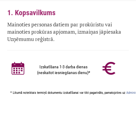
1. Kopsavilkums
Mainoties personas datiem par prokūristu vai
mainoties prokūras apjomam, izmaiņas jāpiesaka
Uzņēmumu reģistrā.
Izskatīšana 1-3 darba dienas
(neskaitot iesniegšanas dienu)*
* Likumā noteiktais termiņš dokumentu izskatīšanai var tikt pagarināts, pamatojoties uz
Adminis