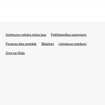
Uzņēmumu reģistra mājas lapa
Piekļūstamības paziņojums
Personas datu apstrāde
Sīkdatnes
Lietošanas noteikumi
Ziņot par kļūdu