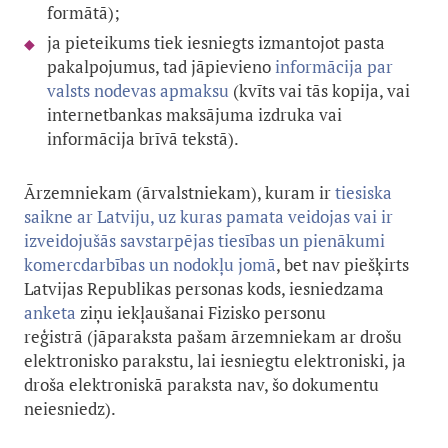
formātā);
ja pieteikums tiek iesniegts izmantojot pasta
pakalpojumus, tad jāpievieno
informācija par
valsts nodevas apmaksu
(kvīts vai tās kopija, vai
internetbankas maksājuma izdruka vai
informācija brīvā tekstā).
Ārzemniekam (ārvalstniekam), kuram ir
tiesiska
saikne ar Latviju, uz kuras pamata veidojas vai ir
izveidojušās savstarpējas tiesības un pienākumi
komercdarbības un nodokļu jomā
, bet nav piešķirts
Latvijas Republikas personas kods, iesniedzama
anketa
ziņu iekļaušanai Fizisko personu
reģistrā (jāparaksta pašam ārzemniekam ar drošu
elektronisko parakstu, lai iesniegtu elektroniski, ja
droša elektroniskā paraksta nav, šo dokumentu
neiesniedz).