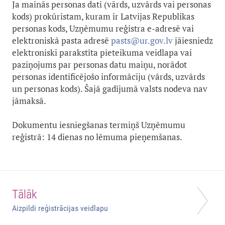
Ja mainās personas dati (vārds, uzvārds vai personas
kods) prokūristam, kuram ir Latvijas Republikas
personas kods, Uzņēmumu reģistra e-adresē vai
elektroniskā pasta adresē
pasts@ur.gov.lv
jāiesniedz
elektroniski parakstīta pieteikuma veidlapa vai
paziņojums par personas datu maiņu, norādot
personas identificējošo informāciju (vārds, uzvārds
un personas kods). Šajā gadījumā valsts nodeva nav
jāmaksā.
Dokumentu iesniegšanas termiņš Uzņēmumu
reģistrā: 14 dienas no lēmuma pieņemšanas.
Tālāk
Aizpildi reģistrācijas veidlapu