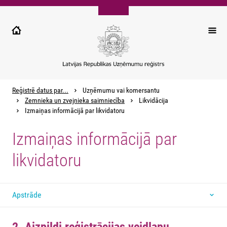
Pārlekt
uz
galveno
saturu
Reģistrē datus par...
Uzņēmumu vai komersantu
Zemnieka un zvejnieka saimniecība
Likvidācija
Izmaiņas informācijā par likvidatoru
Izmaiņas informācijā par
likvidatoru
Apstrāde