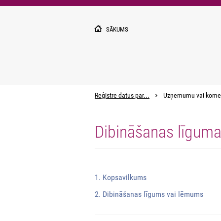
Pārlekt
uz
galveno
SĀKUMS
saturu
Reģistrē datus par...
Uzņēmumu vai kome
Dibināšanas līgum
1. Kopsavilkums
2. Dibināšanas līgums vai lēmums