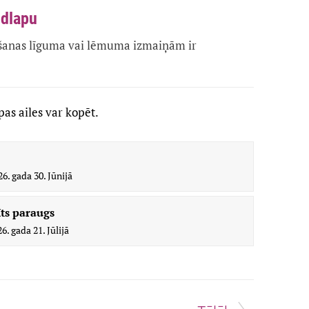
idlapu
šanas līguma vai lēmuma izmaiņām ir
as ailes var kopēt.
26. gada 30. Jūnijā
īts paraugs
6. gada 21. Jūlijā