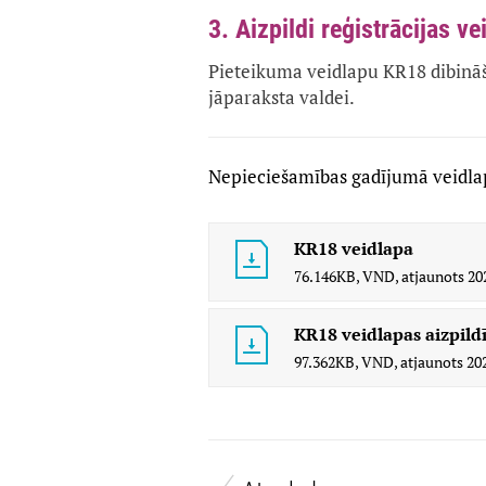
3. Aizpildi reģistrācijas ve
Pieteikuma veidlapu KR18 dibinā
jāparaksta valdei.
Nepieciešamības gadījumā veidlap
KR18 veidlapa
76.146KB,
VND,
atjaunots
20
KR18 veidlapas aizpild
97.362KB,
VND,
atjaunots
202