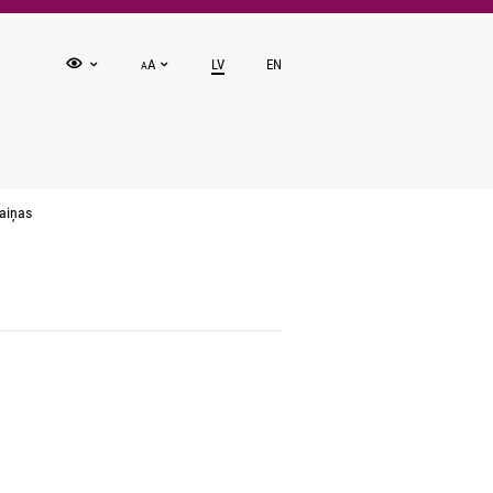
A
LV
EN
A
aiņas