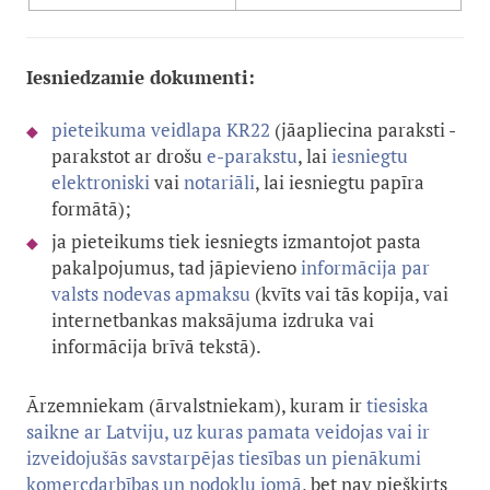
Iesniedzamie dokumenti:
pieteikuma veidlapa KR22
(jāapliecina paraksti -
parakstot ar drošu
e-parakstu
, lai
iesniegtu
elektroniski
vai
notariāli
, lai iesniegtu papīra
formātā);
ja pieteikums tiek iesniegts izmantojot pasta
pakalpojumus, tad jāpievieno
informācija par
valsts nodevas apmaksu
(kvīts vai tās kopija, vai
internetbankas maksājuma izdruka vai
informācija brīvā tekstā).
Ārzemniekam (ārvalstniekam), kuram ir
tiesiska
saikne ar Latviju, uz kuras pamata veidojas vai ir
izveidojušās savstarpējas tiesības un pienākumi
komercdarbības un nodokļu jomā
, bet nav piešķirts