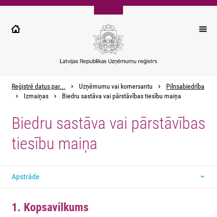
Pārlekt
uz
galveno
saturu
Reģistrē datus par...
Uzņēmumu vai komersantu
Pilnsabiedrība
Izmaiņas
Biedru sastāva vai pārstāvības tiesību maiņa
Biedru sastāva vai pārstāvības
tiesību maiņa
Apstrāde
1. Kopsavilkums