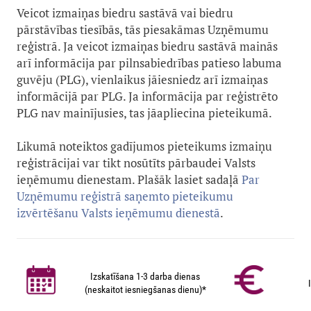
Veicot izmaiņas biedru sastāvā vai biedru
pārstāvības tiesībās, tās piesakāmas Uzņēmumu
reģistrā. Ja veicot izmaiņas biedru sastāvā mainās
arī informācija par pilnsabiedrības patieso labuma
guvēju (PLG), vienlaikus jāiesniedz arī izmaiņas
informācijā par PLG. Ja informācija par reģistrēto
PLG nav mainījusies, tas jāapliecina pieteikumā.
Likumā noteiktos gadījumos pieteikums izmaiņu
reģistrācijai var tikt nosūtīts pārbaudei Valsts
ieņēmumu dienestam. Plašāk lasiet sadaļā
Par
Uzņēmumu reģistrā saņemto pieteikumu
izvērtēšanu Valsts ieņēmumu dienestā
.
Izskatīšana 1-3 darba dienas
(neskaitot iesniegšanas dienu)*