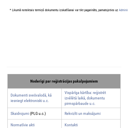
* Likumā noteiktais termiņš dokumentu izskatīšanai var tikt pagarināts, pamatojoties uz
Adminis
Noderīgi par reģistrācijas pakalpojumiem
Vispārīga kārtība: reģistrēt
Dokumenti svešvalodā, kā
izvēlētā laikā, dokumentu
iesniegt elektroniski u.c.
pirmspārbaude u.c.
Skaidrojumi
(PLG u.c.)
Rekvizīti un maksājumi
Normatīvie akti
Kontakti