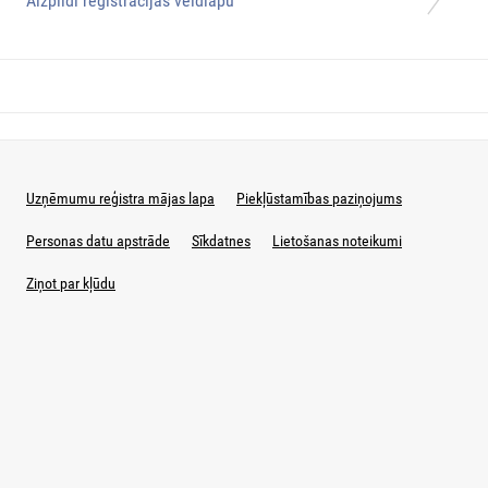
Aizpildi reģistrācijas veidlapu
Uzņēmumu reģistra mājas lapa
Piekļūstamības paziņojums
Personas datu apstrāde
Sīkdatnes
Lietošanas noteikumi
Ziņot par kļūdu