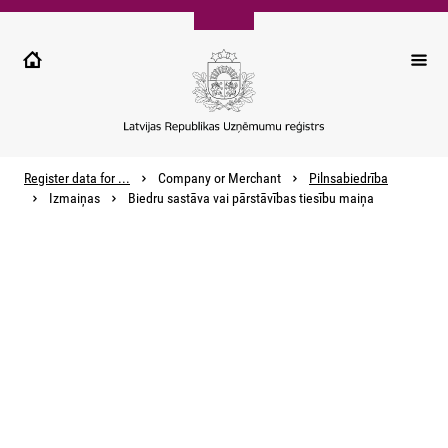
Pārlekt
uz
galveno
saturu
Register data for ...
Company or Merchant
Pilnsabiedrība
Izmaiņas
Biedru sastāva vai pārstāvības tiesību maiņa