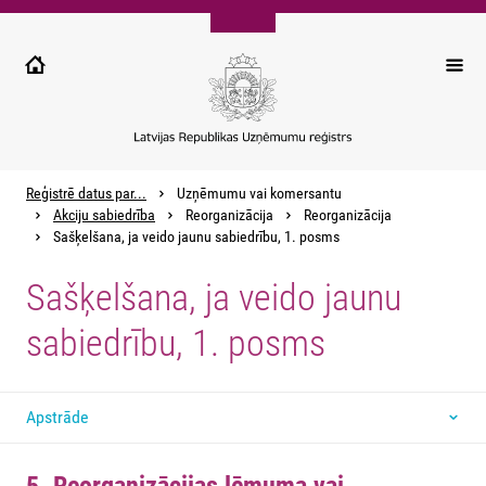
Pārlekt
uz
galveno
saturu
Reģistrē datus par...
Uzņēmumu vai komersantu
Akciju sabiedrība
Reorganizācija
Reorganizācija
Sašķelšana, ja veido jaunu sabiedrību, 1. posms
Sašķelšana, ja veido jaunu
sabiedrību, 1. posms
Apstrāde