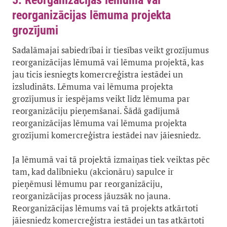
5. Reorganizācijas lēmuma vai
reorganizācijas lēmuma projekta
grozījumi
Sadalāmajai sabiedrībai ir tiesības veikt grozījumus
reorganizācijas lēmumā vai lēmuma projektā, kas
jau ticis iesniegts komercreģistra iestādei un
izsludināts. Lēmuma vai lēmuma projekta
grozījumus ir iespējams veikt līdz lēmuma par
reorganizāciju pieņemšanai. Šādā gadījumā
reorganizācijas lēmuma vai lēmuma projekta
grozījumi komercreģistra iestādei nav jāiesniedz.
Ja lēmumā vai tā projektā izmaiņas tiek veiktas pēc
tam, kad dalībnieku (akcionāru) sapulce ir
pieņēmusi lēmumu par reorganizāciju,
reorganizācijas process jāuzsāk no jauna.
Reorganizācijas lēmums vai tā projekts atkārtoti
jāiesniedz komercreģistra iestādei un tas atkārtoti