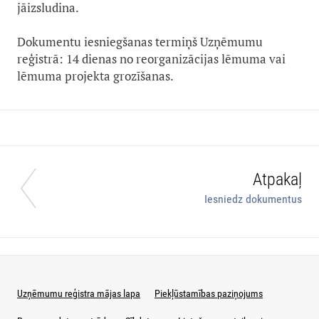
jāizsludina.
Dokumentu iesniegšanas termiņš Uzņēmumu
reģistrā: 14 dienas no reorganizācijas lēmuma vai
lēmuma projekta grozīšanas.
Atpakaļ
Iesniedz dokumentus
Uzņēmumu reģistra mājas lapa
Piekļūstamības paziņojums