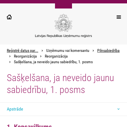
Pārlekt
uz
galveno
saturu
Reģistrē datus par...
Uzņēmumu vai komersantu
Pilnsabiedrība
Reorganizācija
Reorganizācija
Sašķelšana, ja neveido jaunu sabiedrību, 1. posms
Sašķelšana, ja neveido jaunu
sabiedrību, 1. posms
Apstrāde