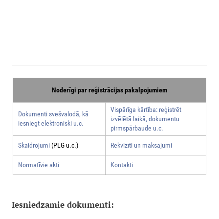
Noderīgi par reģistrācijas pakalpojumiem
Vispārīga kārtība: reģistrēt
Dokumenti svešvalodā, kā
izvēlētā laikā, dokumentu
iesniegt elektroniski u.c.
pirmspārbaude u.c.
Skaidrojumi
(PLG u.c.)
Rekvizīti un maksājumi
Normatīvie akti
Kontakti
Iesniedzamie dokumenti: