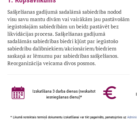
1. Kopsavilkums
Sašķelšanas gadījumā sadalāmā sabiedrība nodod
visu savu mantu divām vai vairākām jau pastāvošām
iegūstošajām sabiedrībām un beidz pastāvēt bez
likvidācijas procesa. Sašķelšanas gadījumā
sadalāmās sabiedrības biedri kļūst par iegūstošo
sabiedrību dalībniekiem/akcionāriem/biedriem
saskaņā ar lēmumu par sabiedrības sašķelšanos.
Reorganizācija veicama divos posmos.
Izskatīšana 3 darba dienas (neskaitot
iesniegšanas dienu)*
* Likumā noteiktais termiņš dokumentu izskatīšanai var tikt pagarināts, pamatojoties uz
Adminis