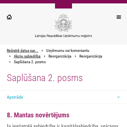
Pārlekt
uz
galveno
saturu
Reģistrē datus par...
Uzņēmumu vai komersantu
Akciju sabiedrība
Reorganizācija
Reorganizācija
Saplūšana 2. posms
Saplūšana 2. posms
Apstrāde
8. Mantas novērtējums
Ja iegūstošā sabiedrība ir kapitālsabiedrība, veicams