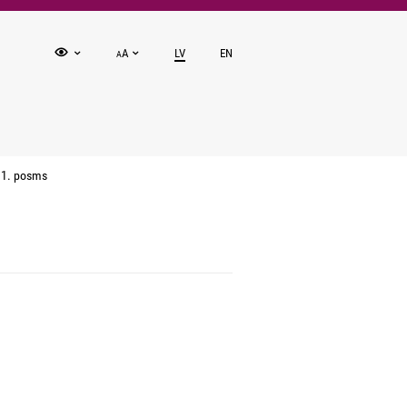
A
LV
EN
A
 1. posms