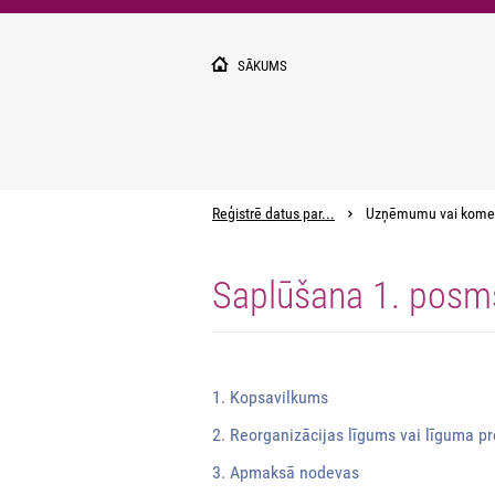
Pārlekt
uz
galveno
SĀKUMS
saturu
Reģistrē datus par...
Uzņēmumu vai kome
Saplūšana 1. posm
1. Kopsavilkums
2. Reorganizācijas līgums vai līguma pr
3. Apmaksā nodevas