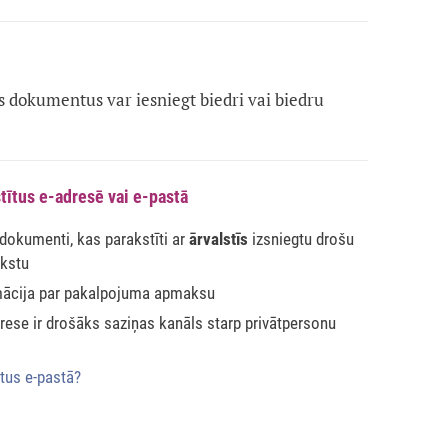
dokumentus var iesniegt biedri vai biedru
tītus e-adresē vai e-pastā
 dokumenti, kas parakstīti ar
ārvalstīs
izsniegtu drošu
akstu
mācija par pakalpojuma apmaksu
ese ir drošāks saziņas kanāls starp privātpersonu
tus e-pastā?