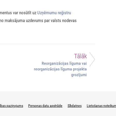
mentus var nosūtīt uz
Uzņēmumu reģistru
eno maksājuma uzdevums par valsts nodevas
Tālāk
Reorganizācijas līguma vai
reorganizācijas līguma projekta
grozījumi
ības paziņojums
Personas datu apstrāde
Sīkdatnes
Lietošanas noteiku