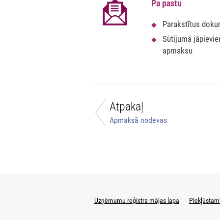
Pa pastu
Parakstītus doku
Sūtījumā jāpievi
apmaksu
Atpakaļ
Apmaksā nodevas
Uzņēmumu reģistra mājas lapa
Piekļūstam