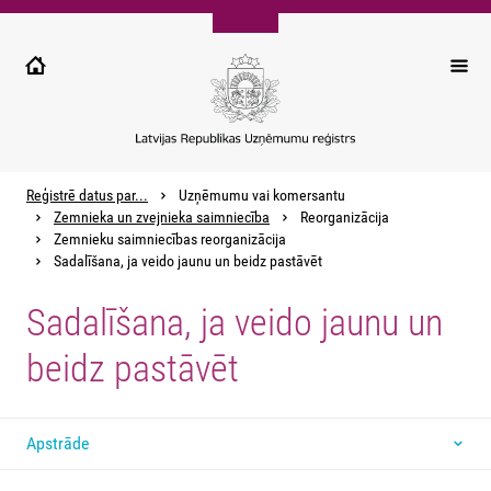
Pārlekt
uz
galveno
saturu
Reģistrē datus par...
Uzņēmumu vai komersantu
Zemnieka un zvejnieka saimniecība
Reorganizācija
Zemnieku saimniecības reorganizācija
Sadalīšana, ja veido jaunu un beidz pastāvēt
Sadalīšana, ja veido jaunu un
beidz pastāvēt
Apstrāde