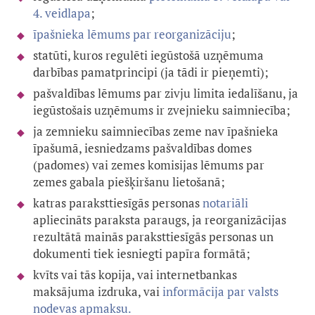
4. veidlapa
;
īpašnieka lēmums par reorganizāciju
;
statūti, kuros regulēti iegūstošā uzņēmuma
darbības pamatprincipi (ja tādi ir pieņemti);
pašvaldības lēmums par zivju limita iedalīšanu, ja
iegūstošais uzņēmums ir zvejnieku saimniecība;
ja zemnieku saimniecības zeme nav īpašnieka
īpašumā, iesniedzams pašvaldības domes
(padomes) vai zemes komisijas lēmums par
zemes gabala piešķiršanu lietošanā;
katras paraksttiesīgās personas
notariāli
apliecināts paraksta paraugs, ja reorganizācijas
rezultātā mainās paraksttiesīgās personas un
dokumenti tiek iesniegti papīra formātā;
kvīts vai tās kopija, vai internetbankas
maksājuma izdruka, vai
informācija par valsts
nodevas apmaksu.