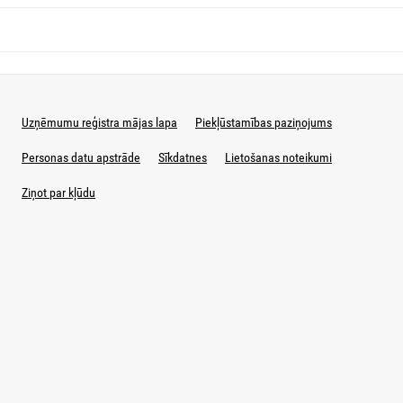
Uzņēmumu reģistra mājas lapa
Piekļūstamības paziņojums
Personas datu apstrāde
Sīkdatnes
Lietošanas noteikumi
Ziņot par kļūdu