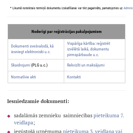
* Likumā noteiktais termiņš dokumentu izskatīšanai var tikt pagarināts, pamatojoties uz
Adminis
Noderīgi par reģistrācijas pakalpojumiem
Vispārīga kārtība: reģistrēt
Dokumenti svešvalodā, kā
izvēlētā laikā, dokumentu
iesniegt elektroniski u.c.
pirmspārbaude u.c.
Skaidrojumi
(PLG u.c.)
Rekvizīti un maksājumi
Normatīvie akti
Kontakti
Iesniedzamie dokumenti:
sadalāmās zemnieku saimniecības
pieteikuma 7.
veidlapa
;
iegūstošā uzņēmuma
pieteikuma 3. veidlapa vai