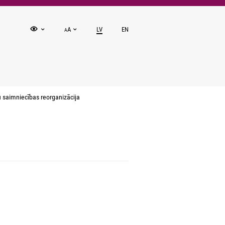
A
LV
EN
A
 saimniecības reorganizācija