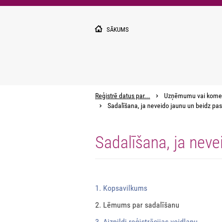
Pārlekt
uz
galveno
SĀKUMS
saturu
Reģistrē datus par...
Uzņēmumu vai kome
Sadalīšana, ja neveido jaunu un beidz pas
Sadalīšana, ja neve
1. Kopsavilkums
2. Lēmums par sadalīšanu
3. Aizpildi reģistrācijas veidlapu