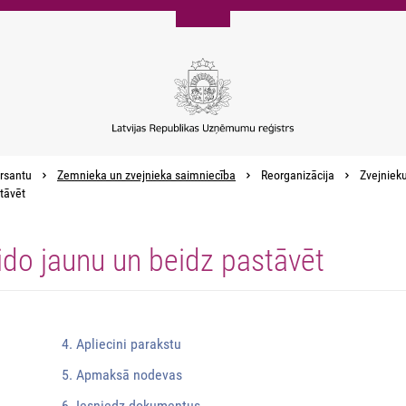
rsantu
Zemnieka un zvejnieka saimniecība
Reorganizācija
Zvejnieku
tāvēt
ido jaunu un beidz pastāvēt
4. Apliecini parakstu
5. Apmaksā nodevas
6. Iesniedz dokumentus