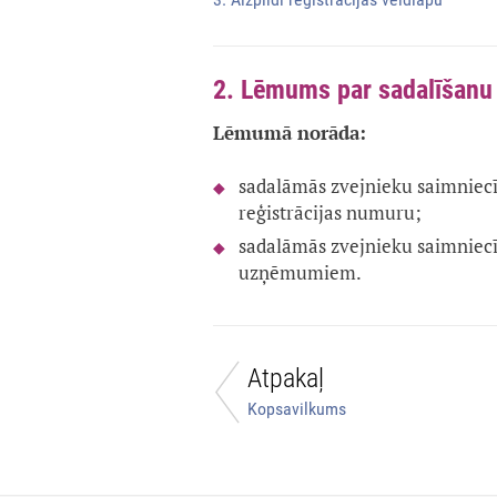
2. Lēmums par sadalīšanu
Lēmumā norāda:
sadalāmās zvejnieku saimnie
reģistrācijas numuru;
sadalāmās zvejnieku saimniecī
uzņēmumiem.
Atpakaļ
Kopsavilkums