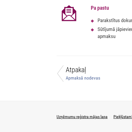
Pa pastu
Parakstītus doku
Sūtījumā jāpievi
apmaksu
Atpakaļ
Apmaksā nodevas
Uzņēmumu reģistra mājas lapa
Piekļūstam