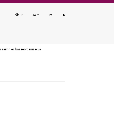
A
LV
EN
A
saimniecības reorganizācija