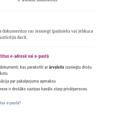
dokumentus var iesniegt īpašnieks vai jebkura
uzticējis darīt.
tītus e-adresē vai e-pastā
 dokumenti, kas parakstīti ar
ārvalstīs
izsniegtu drošu
akstu
mācija par pakalpojuma apmaksu
ese ir drošāks saziņas kanāls starp privātpersonu
tus e-pastā?