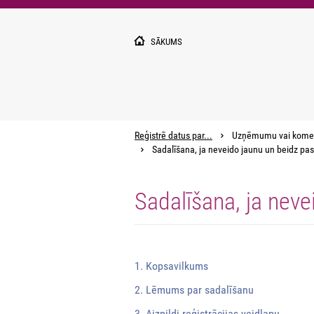
Pārlekt
uz
galveno
SĀKUMS
saturu
Reģistrē datus par...
Uzņēmumu vai kome
Sadalīšana, ja neveido jaunu un beidz pas
Sadalīšana, ja neve
1. Kopsavilkums
2. Lēmums par sadalīšanu
3. Aizpildi reģistrācijas veidlapu