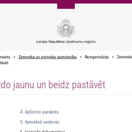
rsantu
Zemnieka un zvejnieka saimniecība
Reorganizācija
Zemnieku 
tāvēt
ido jaunu un beidz pastāvēt
4. Apliecini parakstu
5. Apmaksā nodevas
6. Iesniedz dokumentus