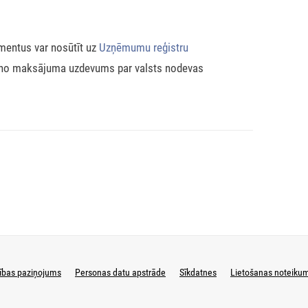
mentus var nosūtīt uz
Uzņēmumu reģistru
eno maksājuma uzdevums par valsts nodevas
ības paziņojums
Personas datu apstrāde
Sīkdatnes
Lietošanas noteiku