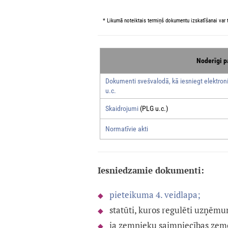
* Likumā noteiktais termiņš dokumentu izskatīšanai var t
Noderīgi p
Dokumenti svešvalodā, kā iesniegt elektroni
u.c.
Skaidrojumi
(PLG u.c.)
Normatīvie akti
Iesniedzamie dokumenti:
pieteikuma 4. veidlapa;
statūti, kuros regulēti uzņēmu
ja zemnieku saimniecības zem