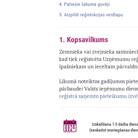
4. Patiesie labuma guvēji
5. Aizpildi reģistrācijas veidlapu
1. Kopsavilkums
Zemnieka vai zvejnieka saimniecība
kad tiek reģistrēta Uzņēmumu reģi
īpašniekam un ieceltam pārvald
Likumā noteiktos gadījumos pietei
pārbaudei Valsts ieņēmumu dienes
reģistrā saņemto pieteikumu izv
Izskatīšana 1-3 darba dien
(neskaitot iesniegšanas dien