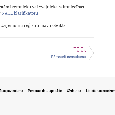
stāmi zemnieku vai zvejnieka saimniecības
r
NACE klasifikatoru
.
Uzņēmumu reģistrā: nav noteikts.
Tālāk
Pārbaudi nosaukumu
ības paziņojums
Personas datu apstrāde
Sīkdatnes
Lietošanas noteiku