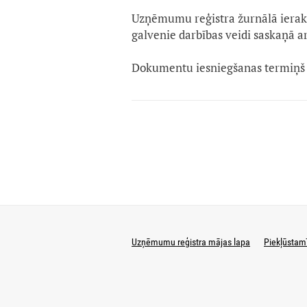
Uzņēmumu reģistra žurnālā ierak
galvenie darbības veidi saskaņā a
Dokumentu iesniegšanas termiņš 
Uzņēmumu reģistra mājas lapa
Piekļūstam