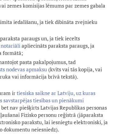
vai zemes komisijas lēmums par zemes gabala
mita iedalīšanu, ja tiek dibināta zvejnieku
 paraksta paraugs un, ja tiek iecelts
a
notariāli
apliecināts paraksta paraugs, ja
a formātā;
zmantojot pasta pakalpojumus, tad
lsts nodevas apmaksu
(kvīts vai tās kopija, vai
uka vai informācija brīvā tekstā).
uram ir
tiesiska saikne ar Latviju, uz kuras
ās savstarpējas tiesības un pienākumi
, bet nav piešķirts Latvijas Republikas personas
kļaušanai Fizisko personu reģistrā (jāparaksta
onisko parakstu, lai iesniegtu elektroniski, ja
 šo dokumentu neiesniedz).