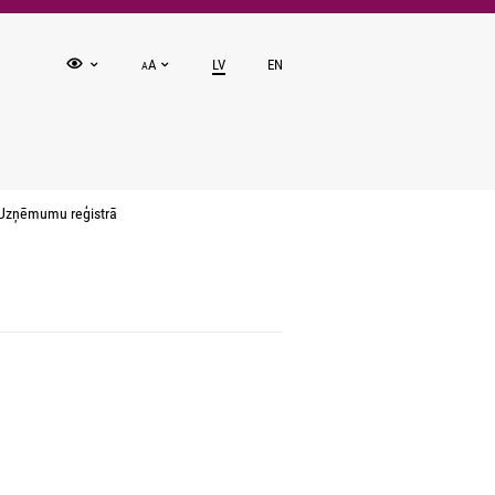
A
LV
EN
A
 Uzņēmumu reģistrā