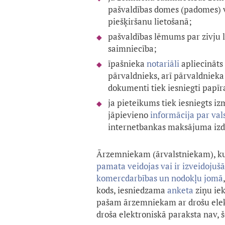
pašvaldības domes (padomes) 
piešķiršanu lietošanā;
pašvaldības lēmums par zivju li
saimniecība;
īpašnieka
notariāli
apliecināts
pārvaldnieks, arī pārvaldniek
dokumenti tiek iesniegti papīr
ja pieteikums tiek iesniegts i
jāpievieno
informācija par va
internetbankas maksājuma izdr
Ārzemniekam (ārvalstniekam), k
pamata veidojas vai ir izveidojuš
komercdarbības un nodokļu jomā
kods, iesniedzama
anketa
ziņu ie
pašam ārzemniekam ar drošu elektr
droša elektroniskā paraksta nav,