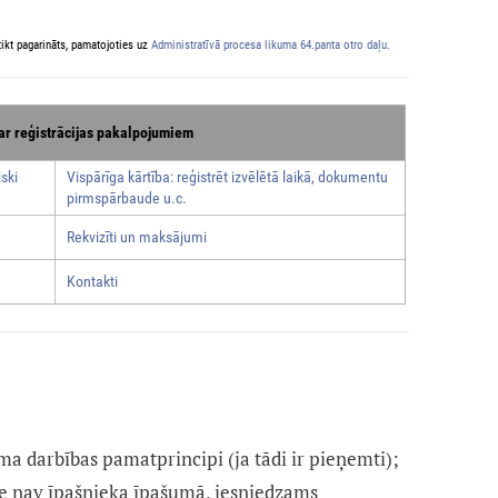
ikt pagarināts, pamatojoties uz
Administratīvā procesa likuma 64.panta otro daļu.
ar reģistrācijas pakalpojumiem
ski
Vispārīga kārtība: reģistrēt izvēlētā laikā, dokumentu
pirmspārbaude u.c.
Rekvizīti un maksājumi
Kontakti
ma darbības pamatprincipi (ja tādi ir pieņemti);
e nav īpašnieka īpašumā, iesniedzams