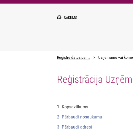
Pārlekt
uz
galveno
SĀKUMS
saturu
Reģistrē datus par...
Uzņēmumu vai kome
Reģistrācija Uzņēm
1. Kopsavilkums
2. Pārbaudi nosaukumu
3. Pārbaudi adresi