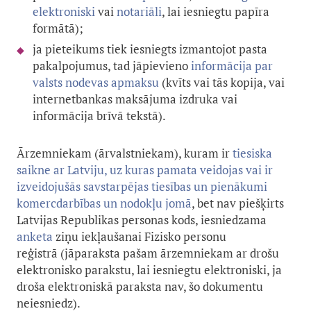
elektroniski
vai
notariāli
, lai iesniegtu papīra
formātā);
ja pieteikums tiek iesniegts izmantojot pasta
pakalpojumus, tad jāpievieno
informācija par
valsts nodevas apmaksu
(kvīts vai tās kopija, vai
internetbankas maksājuma izdruka vai
informācija brīvā tekstā).
Ārzemniekam (ārvalstniekam), kuram ir
tiesiska
saikne ar Latviju, uz kuras pamata veidojas vai ir
izveidojušās savstarpējas tiesības un pienākumi
komercdarbības un nodokļu jomā
, bet nav piešķirts
Latvijas Republikas personas kods, iesniedzama
anketa
ziņu iekļaušanai Fizisko personu
reģistrā (jāparaksta pašam ārzemniekam ar drošu
elektronisko parakstu, lai iesniegtu elektroniski, ja
droša elektroniskā paraksta nav, šo dokumentu
neiesniedz).