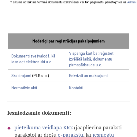
* Likumā noteiktais termiņš dokumentu izskatīšanai var tikt pagarināts, pamatojoties uz
Adminis
Noderīgi par reģistrācijas pakalpojumiem
Vispārīga kārtība: reģistrēt
Dokumenti svešvalodā, kā
izvēlētā laikā, dokumentu
iesniegt elektroniski u.c.
pirmspārbaude u.c.
Skaidrojumi
(PLG u.c.)
Rekvizīti un maksājumi
Normatīvie akti
Kontakti
Iesniedzamie dokumenti:
pieteikuma veidlapa KR2
(jāapliecina paraksti -
parakstot ar drošu
e-parakstu
, lai
iesniegtu