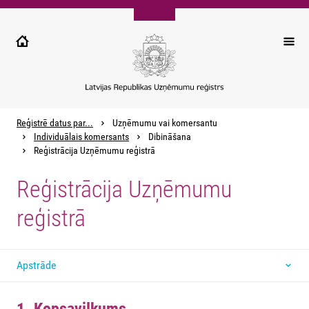
Pārlekt
uz
galveno
saturu
Reģistrē datus par...
Uzņēmumu vai komersantu
Individuālais komersants
Dibināšana
Reģistrācija Uzņēmumu reģistrā
Reģistrācija Uzņēmumu
reģistrā
Apstrāde