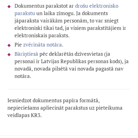
Dokumentus parakstot ar
drošu elektronisko
parakstu
un laika zīmogu. Ja dokuments
jāparaksta vairākām personām, to var sniegt
elektroniski tikai tad, ja visiem parakstītājiem ir
elektroniskais paraksts.
Pie
zvērināta notāra
.
B
āriņtiesā
pēc deklarētās dzīvesvietas (ja
personai ir Latvijas Republikas personas kods), ja
novadā, novada pilsētā vai novada pagastā nav
notāra.
Iesniedzot dokumentus papīra formātā,
nepieciešams apliecināt parakstus uz pieteikuma
veidlapas KR3.