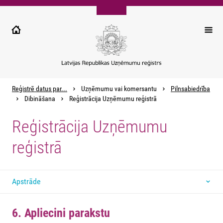
Pārlekt
uz
galveno
saturu
Reģistrē datus par...
Uzņēmumu vai komersantu
Pilnsabiedrība
Dibināšana
Reģistrācija Uzņēmumu reģistrā
Reģistrācija Uzņēmumu
reģistrā
Apstrāde
6. Apliecini parakstu