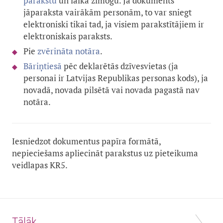
parakstu
un laika zīmogu. Ja dokuments
jāparaksta vairākām personām, to var sniegt
elektroniski tikai tad, ja visiem parakstītājiem ir
elektroniskais paraksts.
Pie
zvērināta notāra
.
B
āriņtiesā
pēc deklarētās dzīvesvietas (ja
personai ir Latvijas Republikas personas kods), ja
novadā, novada pilsētā vai novada pagastā nav
notāra.
Iesniedzot dokumentus papīra formātā,
nepieciešams apliecināt parakstus uz pieteikuma
veidlapas KR5.
Tālāk