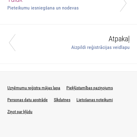
Pieteikumu iesniegšana un nodevas
Atpakaļ
Aizpildi reģistrācijas veidlapu
Uzņēmumu reģistra mājas lapa
Piekļūstamības paziņojums
Personas datu apstrāde
Sīkdatnes
Lietošanas noteikumi
Ziņot par kļūdu