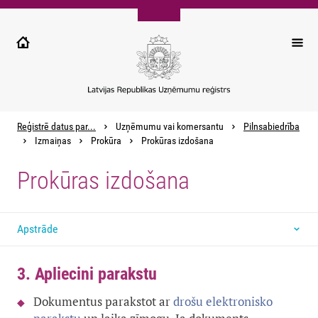
Pārlekt
uz
galveno
saturu
Reģistrē datus par...
Uzņēmumu vai komersantu
Pilnsabiedrība
Izmaiņas
Prokūra
Prokūras izdošana
Prokūras izdošana
Apstrāde
3. Apliecini parakstu
Dokumentus parakstot ar
drošu elektronisko