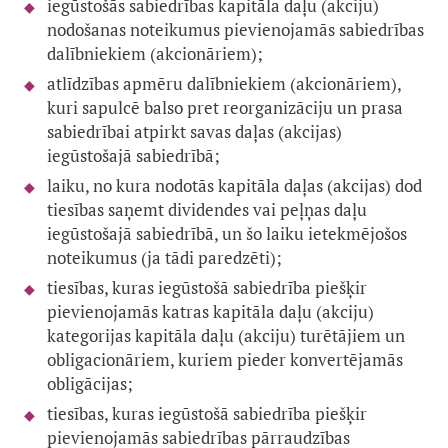
iegūstošās sabiedrības kapitāla daļu (akciju)
nodošanas noteikumus pievienojamās sabiedrības
dalībniekiem (akcionāriem);
atlīdzības apmēru dalībniekiem (akcionāriem),
kuri sapulcē balso pret reorganizāciju un prasa
sabiedrībai atpirkt savas daļas (akcijas)
iegūstošajā sabiedrībā;
laiku, no kura nodotās kapitāla daļas (akcijas) dod
tiesības saņemt dividendes vai peļņas daļu
iegūstošajā sabiedrībā, un šo laiku ietekmējošos
noteikumus (ja tādi paredzēti);
tiesības, kuras iegūstošā sabiedrība piešķir
pievienojamās katras kapitāla daļu (akciju)
kategorijas kapitāla daļu (akciju) turētājiem un
obligacionāriem, kuriem pieder konvertējamās
obligācijas;
tiesības, kuras iegūstošā sabiedrība piešķir
pievienojamās sabiedrības pārraudzības