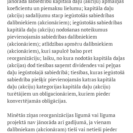
jānorāda sabiedrību kapitāla daļu (akciju) apmaiņas
koeficientu un piemaksu lielumu; kapitāla daļu
(akciju) sadalījumu starp iegūstošās sabiedrības
dalībniekiem (akcionāriem); iegūstošās sabiedrības
kapitāla daļu (akciju) nodošanas noteikumus
pievienojamās sabiedrības dalībniekiem
(akcionāriem); atlīdzības apmēru dalībniekiem
(akcionāriem), kuri sapulcē balso pret
reorganizāciju; laiku, no kura nodotās kapitāla daļas
(akcijas) dod tiesības saņemt dividendes vai peļņas
daļu iegūstošajā sabiedrībā; tiesības, kuras iegūstošā
sabiedrība piešķir pievienojamās katras kapitāla
daļu (akciju) kategorijas kapitāla daļu (akciju)
turētājiem un obligacionāriem, kuriem pieder
konvertējamās obligācijas.
Minētās ziņas reorganizācijas līgumā vai līguma
projektā nav jānorāda arī gadījumā, ja vienam
dalībniekam (akcionāram) tieši vai netieši pieder