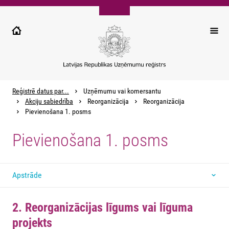
Pārlekt
uz
galveno
saturu
Reģistrē datus par...
Uzņēmumu vai komersantu
Akciju sabiedrība
Reorganizācija
Reorganizācija
Pievienošana 1. posms
Pievienošana 1. posms
Apstrāde
2. Reorganizācijas līgums vai līguma
projekts