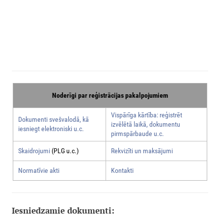
Noderīgi par reģistrācijas pakalpojumiem
Vispārīga kārtība: reģistrēt
Dokumenti svešvalodā, kā
izvēlētā laikā, dokumentu
iesniegt elektroniski u.c.
pirmspārbaude u.c.
Skaidrojumi
(PLG u.c.)
Rekvizīti un maksājumi
Normatīvie akti
Kontakti
Iesniedzamie dokumenti: