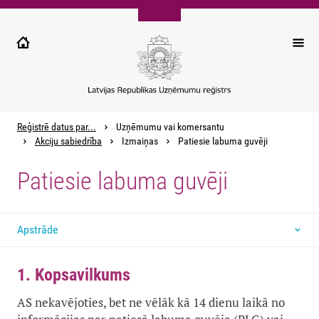
Pārlekt
uz
galveno
saturu
Reģistrē datus par...
Uzņēmumu vai komersantu
Akciju sabiedrība
Izmaiņas
Patiesie labuma guvēji
Patiesie labuma guvēji
Apstrāde
1. Kopsavilkums
AS nekavējoties, bet ne vēlāk kā 14 dienu laikā no