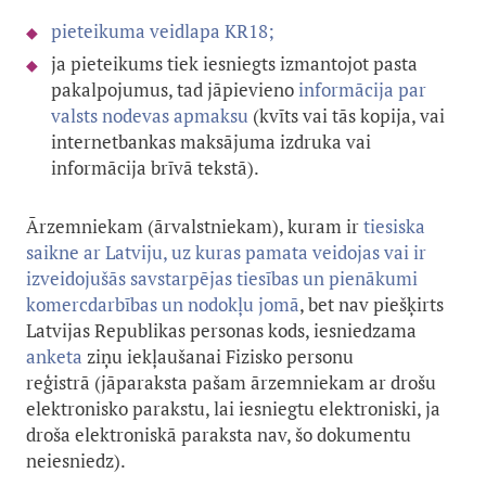
pieteikuma veidlapa KR18;
ja pieteikums tiek iesniegts izmantojot pasta
pakalpojumus, tad jāpievieno
informācija par
valsts nodevas apmaksu
(kvīts vai tās kopija, vai
internetbankas maksājuma izdruka vai
informācija brīvā tekstā).
Ārzemniekam (ārvalstniekam), kuram ir
tiesiska
saikne ar Latviju, uz kuras pamata veidojas vai ir
izveidojušās savstarpējas tiesības un pienākumi
komercdarbības un nodokļu jomā
, bet nav piešķirts
Latvijas Republikas personas kods, iesniedzama
anket
a
ziņu iekļaušanai Fizisko personu
reģistrā (jāparaksta pašam ārzemniekam ar drošu
elektronisko parakstu, lai iesniegtu elektroniski, ja
droša elektroniskā paraksta nav, šo dokumentu
neiesniedz).