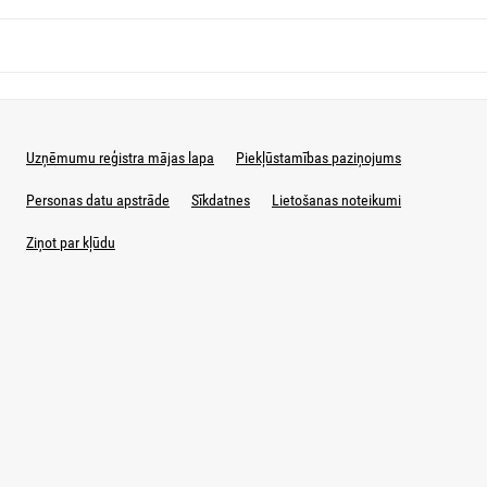
Uzņēmumu reģistra mājas lapa
Piekļūstamības paziņojums
Personas datu apstrāde
Sīkdatnes
Lietošanas noteikumi
Ziņot par kļūdu