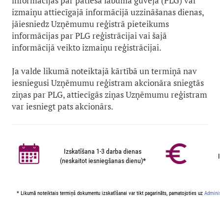
informācijas par patiesā labuma guvēja (PLG) vai
izmaiņu attiecīgajā informācijā uzzināšanas dienas,
jāiesniedz Uzņēmumu reģistrā pieteikums
informācijas par PLG reģistrācijai vai šajā
informācijā veikto izmaiņu reģistrācijai.
Ja valde likumā noteiktajā kārtībā un termiņā nav
iesniegusi Uzņēmumu reģistram akcionāra sniegtās
ziņas par PLG, attiecīgās ziņas Uzņēmumu reģistram
var iesniegt pats akcionārs.
Izskatīšana 1-3 darba dienas
(neskaitot iesniegšanas dienu)*
* Likumā noteiktais termiņš dokumentu izskatīšanai var tikt pagarināts, pamatojoties uz
Adminis