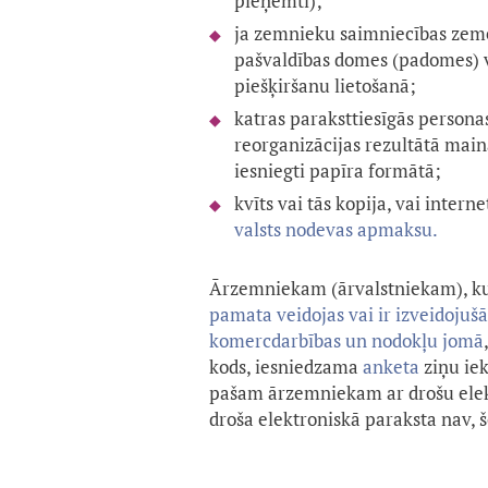
pieņemti);
ja zemnieku saimniecības zem
pašvaldības domes (padomes) 
piešķiršanu lietošanā;
katras paraksttiesīgās person
reorganizācijas rezultātā main
iesniegti papīra formātā;
kvīts vai tās kopija, vai inte
valsts nodevas apmaksu.
Ārzemniekam (ārvalstniekam), k
pamata veidojas vai ir izveidojuš
komercdarbības un nodokļu jomā
kods, iesniedzama
anketa
ziņu ie
pašam ārzemniekam ar drošu elektr
droša elektroniskā paraksta nav,