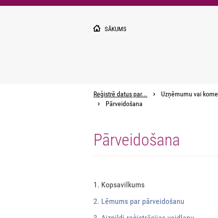
Pārlekt
uz
galveno
SĀKUMS
saturu
Reģistrē datus par...
Uzņēmumu vai kome
Pārveidošana
Pārveidošana
1. Kopsavilkums
2. Lēmums par pārveidošanu
3. Aizpildi reģistrācijas veidlapu