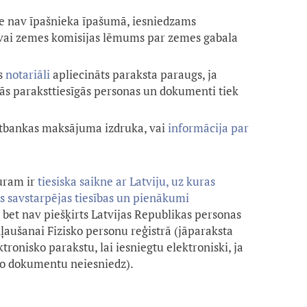
e nav īpašnieka īpašumā, iesniedzams
vai zemes komisijas lēmums par zemes gabala
as
notariāli
apliecināts paraksta paraugs, ja
ās paraksttiesīgās personas un dokumenti tiek
rnetbankas maksājuma izdruka, vai
informācija par
uram ir
tiesiska saikne ar Latviju, uz kuras
ās savstarpējas tiesības un pienākumi
, bet nav piešķirts Latvijas Republikas personas
kļaušanai Fizisko personu reģistrā (jāparaksta
onisko parakstu, lai iesniegtu elektroniski, ja
 šo dokumentu neiesniedz).