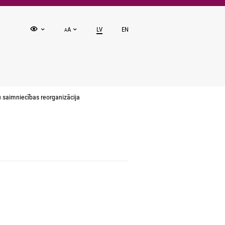
A
LV
EN
A
 saimniecības reorganizācija