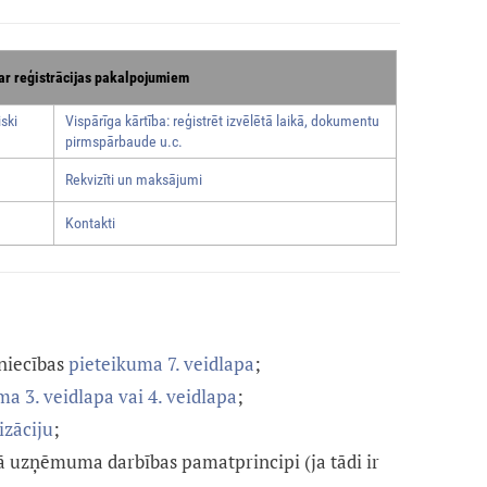
ar reģistrācijas pakalpojumiem
ski
Vispārīga kārtība: reģistrēt izvēlētā laikā, dokumentu
pirmspārbaude u.c.
Rekvizīti un maksājumi
Kontakti
niecības
pieteikuma 7. veidlapa
;
a 3. veidlapa vai 4. veidlapa
;
izāciju
;
ošā uzņēmuma darbības pamatprincipi (ja tādi ir