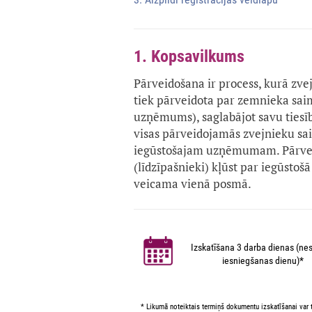
1. Kopsavilkums
Pārveidošana ir process, kurā z
tiek pārveidota par zemnieka sai
uzņēmums), saglabājot savu tiesī
visas pārveidojamās zvejnieku sai
iegūstošajam uzņēmumam. Pārvei
(līdzīpašnieki) kļūst par iegūst
veicama vienā posmā.
Izskatīšana 3 darba dienas (nes
iesniegšanas dienu)*
* Likumā noteiktais termiņš dokumentu izskatīšanai var t