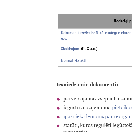
Noderīgi p
Dokumenti svešvalodā, kā iesniegt elektroni
u.c.
Skaidrojumi
(PLG u.c.)
Normatīvie akti
Iesniedzamie dokumenti:
pārveidojamās zvejnieku saim
iegūstošā uzņēmuma
pieteikum
īpašnieka lēmums par reorgan
statūti, kuros regulēti iegūst