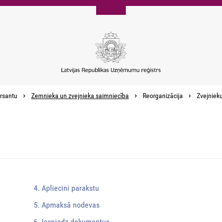
rsantu
Zemnieka un zvejnieka saimniecība
Reorganizācija
Zvejnieku
4. Apliecini parakstu
5. Apmaksā nodevas
6. Iesniedz dokumentus