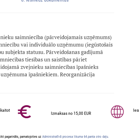
vejnieku saimniecība (pārveidojamais uzņēmums)
mniecību vai individuālo uzņēmumu (iegūstošais
bu subjekta statusu. Pārveidošanas gadījumā
mniecības tiesības un saistības pāriet
dojamā zvejnieku saimniecības īpašnieks
ošā uzņēmuma īpašniekiem. Reorganizācija
kaitot
Ies
Izmaksas no 15,00 EUR
ikt pagarināts, pamatojoties uz
Administratīvā procesa likuma 64.panta otro daļu.