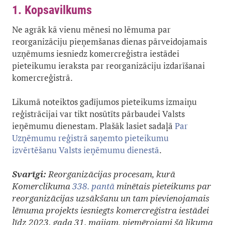
1. Kopsavilkums
Ne agrāk kā vienu mēnesi no lēmuma par
reorganizāciju pieņemšanas dienas pārveidojamais
uzņēmums iesniedz komercreģistra iestādei
pieteikumu ieraksta par reorganizāciju izdarīšanai
komercreģistrā.
Likumā noteiktos gadījumos pieteikums izmaiņu
reģistrācijai var tikt nosūtīts pārbaudei Valsts
ieņēmumu dienestam. Plašāk lasiet sadaļā
Par
Uzņēmumu reģistrā saņemto pieteikumu
izvērtēšanu Valsts ieņēmumu dienestā
.
Svarīgi:
Reorganizācijas procesam, kurā
Komerclikuma
338. pantā
minētais pieteikums par
reorganizācijas uzsākšanu un tam pievienojamais
lēmuma projekts iesniegts komercreģistra iestādei
līdz 2023. gada 31. maijam, piemērojami šā likuma