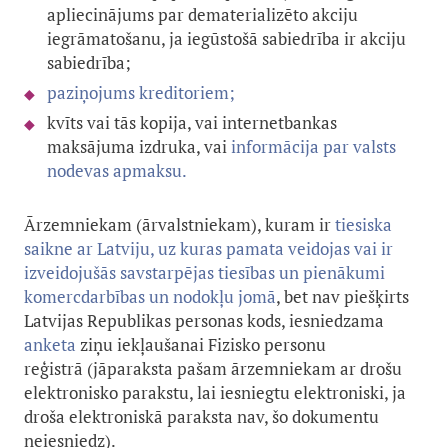
apliecinājums par dematerializēto akciju
iegrāmatošanu, ja iegūstošā sabiedrība ir akciju
sabiedrība;
paziņojums kreditoriem;
kvīts vai tās kopija, vai internetbankas
maksājuma izdruka, vai
informācija par valsts
nodevas apmaksu.
Ārzemniekam (ārvalstniekam), kuram ir
tiesiska
saikne ar Latviju, uz kuras pamata veidojas vai ir
izveidojušās savstarpējas tiesības un pienākumi
komercdarbības un nodokļu jomā
, bet nav piešķirts
Latvijas Republikas personas kods, iesniedzama
anketa
ziņu iekļaušanai Fizisko personu
reģistrā (jāparaksta pašam ārzemniekam ar drošu
elektronisko parakstu, lai iesniegtu elektroniski, ja
droša elektroniskā paraksta nav, šo dokumentu
neiesniedz).