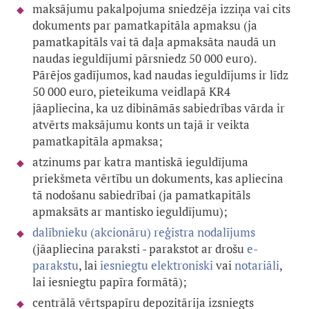
maksājumu pakalpojuma sniedzēja izziņa vai cits
dokuments par pamatkapitāla apmaksu (ja
pamatkapitāls vai tā daļa apmaksāta naudā un
naudas ieguldījumi pārsniedz 50 000 euro).
Pārējos gadījumos, kad naudas ieguldījums ir līdz
50 000 euro, pieteikuma veidlapā KR4
jāapliecina, ka uz dibināmās sabiedrības vārda ir
atvērts maksājumu konts un tajā ir veikta
pamatkapitāla apmaksa;
atzinums par katra mantiskā ieguldījuma
priekšmeta vērtību un dokuments, kas apliecina
tā nodošanu sabiedrībai (ja pamatkapitāls
apmaksāts ar mantisko ieguldījumu);
dalībnieku (akcionāru) reģistra nodalījums
(
jāapliecina paraksti - parakstot ar drošu
e-
parakstu
, lai
iesniegtu elektroniski
vai
notariāli
,
lai iesniegtu papīra formātā)
;
centrālā vērtspapīru depozitārija izsniegts