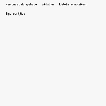
Personas datu apstrāde
Sīkdatnes
Lietošanas noteikumi
Ziņot par kļūdu