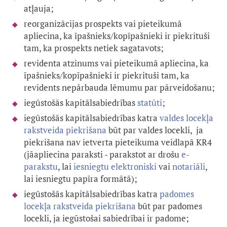
atļauja;
reorganizācijas prospekts vai pieteikumā
apliecina, ka īpašnieks/kopīpašnieki ir piekrituši
tam, ka prospekts netiek sagatavots;
revidenta atzinums vai pieteikumā apliecina, ka
īpašnieks/kopīpašnieki ir piekrituši tam, ka
revidents nepārbauda lēmumu par pārveidošanu;
iegūstošās kapitālsabiedrības
statūti
;
iegūstošās kapitālsabiedrības katra
valdes locekļa
rakstveida piekrišana
būt par valdes locekli, ja
piekrišana nav ietverta pieteikuma veidlapā KR4
(
jāapliecina paraksti - parakstot ar drošu
e-
parakstu
, lai
iesniegtu elektroniski
vai
notariāli
,
lai iesniegtu papīra formātā)
;
iegūstošās kapitālsabiedrības katra
padomes
locekļa rakstveida piekrišana
būt par padomes
locekli, ja iegūstošai sabiedrībai ir padome;