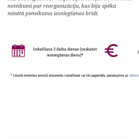
noteikumi par reorganizāciju, kas bija spēkā
minētā pieteikuma iesniegšanas brīdī.
Izskatīšana 3 darba dienas (neskaitot
iesniegšanas dienu)*
* Likumā noteiktais termiņš dokumentu izskatīšanai var tikt pagarināts, pamatojoties uz
Adminis