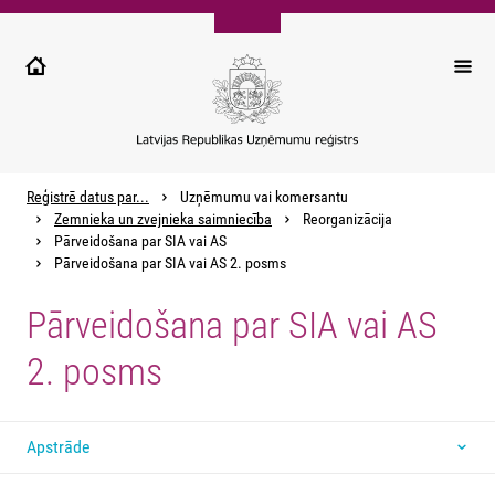
Pārlekt
uz
galveno
saturu
Reģistrē datus par...
Uzņēmumu vai komersantu
Zemnieka un zvejnieka saimniecība
Reorganizācija
Pārveidošana par SIA vai AS
Pārveidošana par SIA vai AS 2. posms
Pārveidošana par SIA vai AS
2. posms
Apstrāde