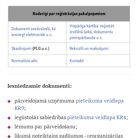
Noderīgi par reģistrācijas pakalpojumiem
Vispārīga kārtība: reģistrēt
Dokumenti svešvalodā, kā
izvēlētā laikā, dokumentu
iesniegt elektroniski u.c.
pirmspārbaude u.c.
Skaidrojumi
(PLG u.c.)
Rekvizīti un maksājumi
Normatīvie akti
Kontakti
Iesniedzamie dokumenti:
pārveidojamā uzņēmuma
pieteikuma
veidlapa
KR9
;
iegūstošās sabiedrības
pieteikuma veidlapa KR4
;
lēmums par pārveidošanu;
likumā noteiktajos gadījumos - reorganizācijas