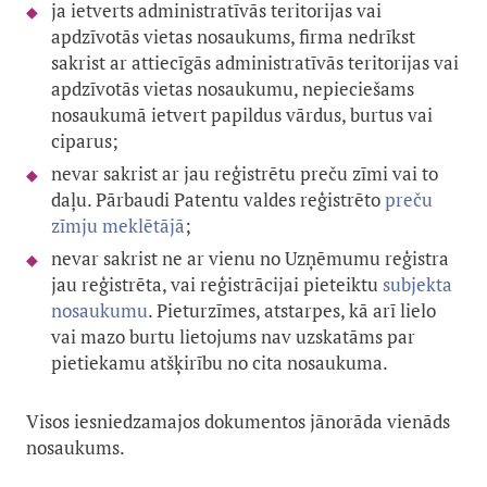
ja ietverts administratīvās teritorijas vai
apdzīvotās vietas nosaukums, firma nedrīkst
sakrist ar attiecīgās administratīvās teritorijas vai
apdzīvotās vietas nosaukumu, nepieciešams
nosaukumā ietvert papildus vārdus, burtus vai
ciparus;
nevar sakrist ar jau reģistrētu preču zīmi vai to
daļu. Pārbaudi Patentu valdes reģistrēto
preču
zīmju meklētā
jā
;
nevar sakrist ne ar vienu no Uzņēmumu reģistra
jau reģistrēta, vai reģistrācijai pieteiktu
subjekta
nosaukumu
. Pieturzīmes, atstarpes, kā arī lielo
vai mazo burtu lietojums nav uzskatāms par
pietiekamu atšķirību no cita nosaukuma.
Visos iesniedzamajos dokumentos jānorāda vienāds
nosaukums.