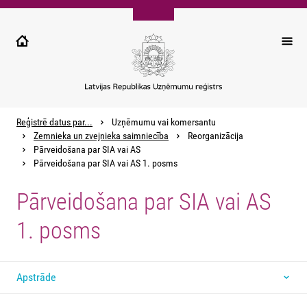
Pārlekt
uz
galveno
saturu
Reģistrē datus par...
Uzņēmumu vai komersantu
Zemnieka un zvejnieka saimniecība
Reorganizācija
Pārveidošana par SIA vai AS
Pārveidošana par SIA vai AS 1. posms
Pārveidošana par SIA vai AS
1. posms
Apstrāde