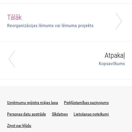
Tālāk
Reorganizācijas lēmums vai lēmuma projekts
Atpakaļ
Kopsavilkums
Uzņēmumu reģistra mājas lapa
Piekļūstamības paziņojums
Personas datu apstrāde
Sīkdatnes
Lietošanas noteikumi
Ziņot par kļūdu