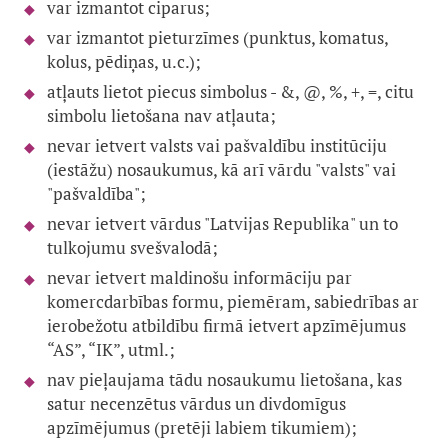
var izmantot ciparus;
var izmantot pieturzīmes (punktus, komatus,
kolus, pēdiņas, u.c.);
atļauts lietot piecus simbolus - &, @, %, +, =, citu
simbolu lietošana nav atļauta;
nevar ietvert valsts vai pašvaldību institūciju
(iestāžu) nosaukumus, kā arī vārdu "valsts" vai
"pašvaldība";
nevar ietvert vārdus "Latvijas Republika" un to
tulkojumu svešvalodā;
nevar ietvert maldinošu informāciju par
komercdarbības formu, piemēram, sabiedrības ar
ierobežotu atbildību firmā ietvert apzīmējumus
“AS”, “IK”, utml.;
nav pieļaujama tādu nosaukumu lietošana, kas
satur necenzētus vārdus un divdomīgus
apzīmējumus (pretēji labiem tikumiem);