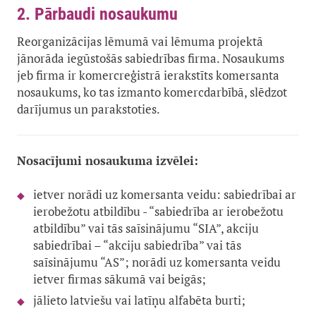
2. Pārbaudi nosaukumu
Reorganizācijas lēmumā vai lēmuma projektā
jānorāda iegūstošās sabiedrības firma. Nosaukums
jeb firma ir komercreģistrā ierakstīts komersanta
nosaukums, ko tas izmanto komercdarbībā, slēdzot
darījumus un parakstoties.
Nosacījumi nosaukuma izvēlei:
ietver norādi uz komersanta veidu: sabiedrībai ar
ierobežotu atbildību - “sabiedrība ar ierobežotu
atbildību” vai tās saīsinājumu “SIA”, akciju
sabiedrībai – “akciju sabiedrība” vai tās
saīsinājumu “AS”; norādi uz komersanta veidu
ietver firmas sākumā vai beigās;
jālieto latviešu vai latīņu alfabēta burti;