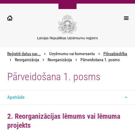
Pārlekt
uz
galveno
saturu
Reģistrē datus par...
Uzņēmumu vai komersantu
Pilnsabiedrība
Reorganizācija
Reorganizācija
Pārveidošana 1. posms
Pārveidošana 1. posms
Apstrāde
2. Reorganizācijas lēmums vai lēmuma
projekts