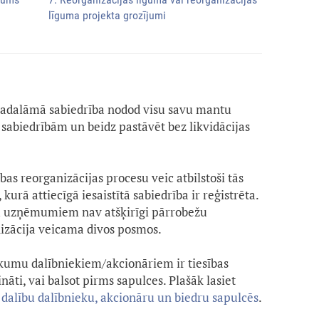
līguma projekta grozījumi
sadalāmā sabiedrība nodod visu savu mantu
sabiedrībām un beidz pastāvēt bez likvidācijas
bas reorganizācijas procesu veic atbilstoši tās
urā attiecīgā iesaistītā sabiedrība ir reģistrēta.
u uzņēmumiem nav atšķirīgi pārrobežu
izācija veicama divos posmos.
kumu dalībniekiem/akcionāriem ir tiesības
ināti, vai balsot pirms sapulces. Plašāk lasiet
 dalību dalībnieku, akcionāru un biedru sapulcēs
.