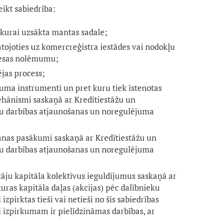
ikt sabiedrība:
n kurai uzsākta mantas sadale;
atojoties uz komercreģistra iestādes vai nodokļu
iesas nolēmumu;
jas process;
uma instrumenti un pret kuru tiek īstenotas
hānismi saskaņā ar Kredītiestāžu un
bu darbības atjaunošanas un noregulējuma
šanas pasākumi saskaņā ar Kredītiestāžu un
bu darbības atjaunošanas un noregulējuma
tāju kapitāla kolektīvus ieguldījumus saskaņā ar
uras kapitāla daļas (akcijas) pēc dalībnieku
izpirktas tieši vai netieši no šīs sabiedrības
i izpirkumam ir pielīdzināmas darbības, ar