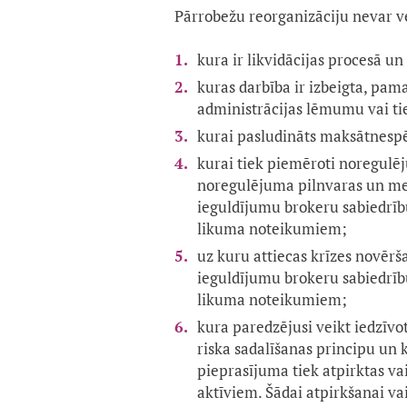
Pārrobežu reorganizāciju nevar ve
kura ir likvidācijas procesā u
kuras darbība ir izbeigta, pam
administrācijas lēmumu vai t
kurai pasludināts maksātnespē
kurai tiek piemēroti noregulēj
noregulējuma pilnvaras un me
ieguldījumu brokeru sabiedrī
likuma noteikumiem;
uz kuru attiecas krīzes novēr
ieguldījumu brokeru sabiedrī
likuma noteikumiem;
kura paredzējusi veikt iedzīvo
riska sadalīšanas principu un k
pieprasījuma tiek atpirktas vai 
aktīviem. Šādai atpirkšanai va