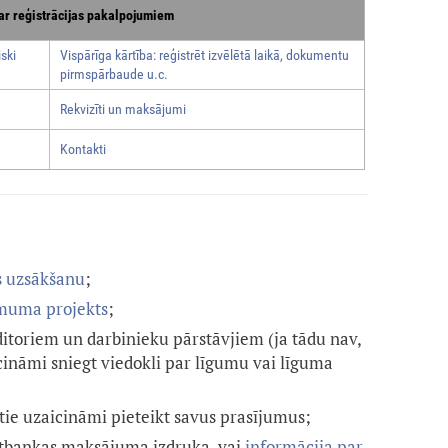
ar reģistrācijas pakalpojumiem
ski
Vispārīga kārtība: reģistrēt izvēlētā laikā, dokumentu
pirmspārbaude u.c.
Rekvizīti un maksājumi
Kontakti
s uzsākšanu
;
ēmuma projekts
;
itoriem un darbinieku pārstāvjiem (ja tādu nav,
cināmi sniegt viedokli par līgumu vai līguma
 tie uzaicināmi pieteikt savus prasījumus;
rnetbankas maksājuma izdruka, vai
informācija par