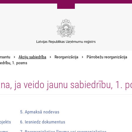
rsantu
Akciju sabiedrība
Reorganizācija
Pārrobežu reorganizācija
iedrību, 1. posms
na, ja veido jaunu sabiedrību, 1. 
5. Apmaksā nodevas
ojekts
6. Iesniedz dokumentus
ēmums
7. Reorganizācijas līguma vai reorganizācijas