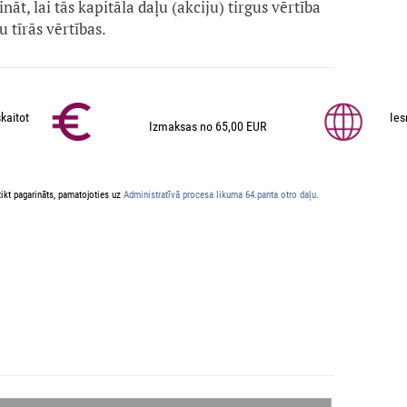
āt, lai tās kapitāla daļu (akciju) tirgus vērtība
u tīrās vērtības.
kaitot
Ies
Izmaksas no 65,00 EUR
ikt pagarināts, pamatojoties uz
Administratīvā procesa likuma 64.panta otro daļu.