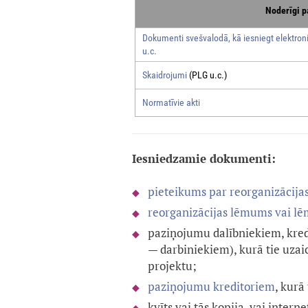
Noderīgi p
Dokumenti svešvalodā, kā iesniegt elektroni
u.c.
Skaidrojumi
(PLG u.c.)
Normatīvie akti
Iesniedzamie dokumenti:
pieteikums par reorganizācija
reorganizācijas lēmums vai l
paziņojumu dalībniekiem, kred
— darbiniekiem), kurā tie uzai
projektu;
paziņojumu kreditoriem
, kurā
kvīts vai tās kopija, vai inte