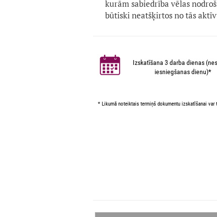
kurām sabiedrība vēlas nodrošin
būtiski neatšķirtos no tās aktīv
Izskatīšana 3 darba dienas (nes
iesniegšanas dienu)*
* Likumā noteiktais termiņš dokumentu izskatīšanai var t