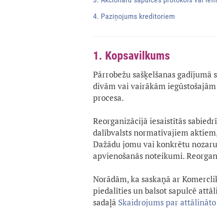
4. Paziņojums kreditoriem
1. Kopsavilkums
Pārrobežu sašķelšanas gadījumā 
divām vai vairākām iegūstošajām 
procesa.
Reorganizācijā iesaistītās sabiedrī
dalībvalsts normatīvajiem aktiem, k
Dažādu jomu vai konkrētu nozar
apvienošanās noteikumi. Reorgan
Norādām, ka saskaņā ar Komercli
piedalīties un balsot sapulcē attāl
sadaļā
Skaidrojums par attālināto