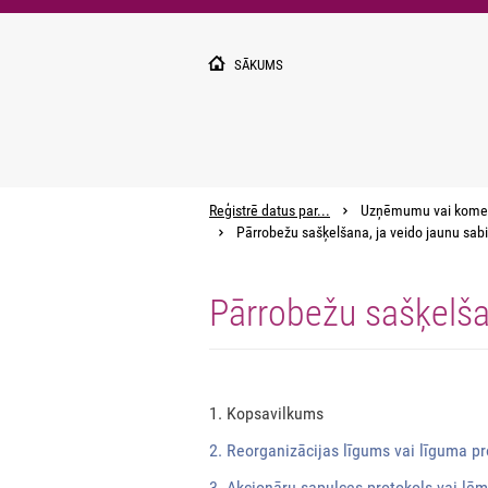
Pārlekt
uz
galveno
SĀKUMS
saturu
Reģistrē datus par...
Uzņēmumu vai kome
Pārrobežu sašķelšana, ja veido jaunu sab
Pārrobežu sašķelša
1. Kopsavilkums
2. Reorganizācijas līgums vai līguma pr
3. Akcionāru sapulces protokols vai l