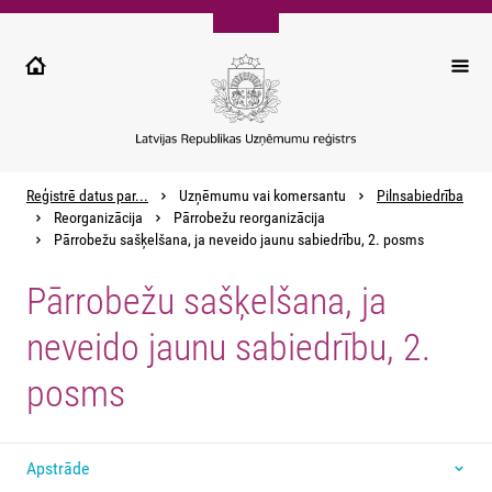
Pārlekt
uz
galveno
saturu
Reģistrē datus par...
Uzņēmumu vai komersantu
Pilnsabiedrība
Reorganizācija
Pārrobežu reorganizācija
Pārrobežu sašķelšana, ja neveido jaunu sabiedrību, 2. posms
Pārrobežu sašķelšana, ja
neveido jaunu sabiedrību, 2.
posms
Apstrāde