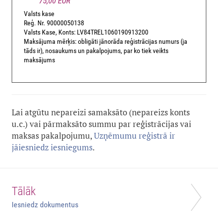
75,00 EUR
Valsts kase
Reģ. Nr. 90000050138
Valsts Kase, Konts: LV84TREL1060190913200
Maksājuma mērķis: obligāti jānorāda reģistrācijas numurs (ja
tāds ir), nosaukums un pakalpojums, par ko tiek veikts
maksājums
Lai atgūtu nepareizi samaksāto (nepareizs konts
u.c.) vai pārmaksāto summu par reģistrācijas vai
maksas pakalpojumu,
Uzņēmumu reģistrā ir
jāiesniedz iesniegums
.
Tālāk
Iesniedz dokumentus