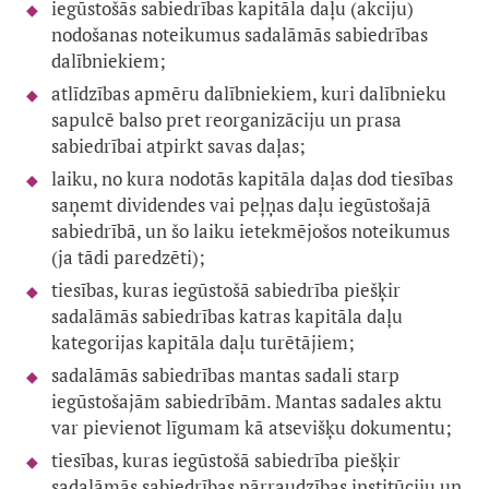
iegūstošās sabiedrības kapitāla daļu (akciju)
nodošanas noteikumus sadalāmās sabiedrības
dalībniekiem;
atlīdzības apmēru dalībniekiem, kuri dalībnieku
sapulcē balso pret reorganizāciju un prasa
sabiedrībai atpirkt savas daļas;
laiku, no kura nodotās kapitāla daļas dod tiesības
saņemt dividendes vai peļņas daļu iegūstošajā
sabiedrībā, un šo laiku ietekmējošos noteikumus
(ja tādi paredzēti);
tiesības, kuras iegūstošā sabiedrība piešķir
sadalāmās sabiedrības katras kapitāla daļu
kategorijas kapitāla daļu turētājiem;
sadalāmās sabiedrības mantas sadali starp
iegūstošajām sabiedrībām. Mantas sadales aktu
var pievienot līgumam kā atsevišķu dokumentu;
tiesības, kuras iegūstošā sabiedrība piešķir
sadalāmās sabiedrības pārraudzības institūciju un