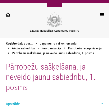
Pārlekt
uz
galveno
saturu
Reģistrē datus par...
Uzņēmumu vai komersantu
Akciju sabiedrība
Reorganizācija
Pārrobežu reorganizācija
Pārrobežu sašķelšana, ja neveido jaunu sabiedrību, 1. posms
Pārrobežu sašķelšana, ja
neveido jaunu sabiedrību, 1.
posms
Apstrāde