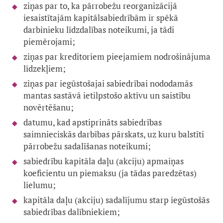
ziņas par to, ka pārrobežu reorganizācijā
iesaistītajām kapitālsabiedrībām ir spēkā
darbinieku līdzdalības noteikumi, ja tādi
piemērojami;
ziņas par kreditoriem pieejamiem nodrošinājuma
līdzekļiem;
ziņas par iegūstošajai sabiedrībai nododamās
mantas sastāvā ietilpstošo aktīvu un saistību
novērtēšanu;
datumu, kad apstiprināts sabiedrības
saimnieciskās darbības pārskats, uz kuru balstīti
pārrobežu sadalīšanas noteikumi;
sabiedrību kapitāla daļu (akciju) apmaiņas
koeficientu un piemaksu (ja tādas paredzētas)
lielumu;
kapitāla daļu (akciju) sadalījumu starp iegūstošās
sabiedrības dalībniekiem;