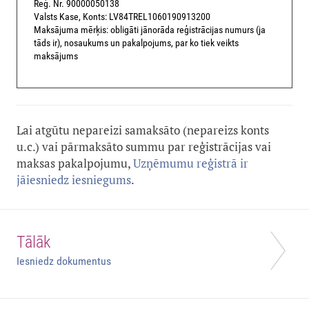
Reģ. Nr. 90000050138
Valsts Kase, Konts: LV84TREL1060190913200
Maksājuma mērķis: obligāti jānorāda reģistrācijas numurs (ja
tāds ir), nosaukums un pakalpojums, par ko tiek veikts
maksājums
Lai atgūtu nepareizi samaksāto (nepareizs konts
u.c.) vai pārmaksāto summu par reģistrācijas vai
maksas pakalpojumu,
Uzņēmumu reģistrā ir
jāiesniedz iesniegums
.
Tālāk
Iesniedz dokumentus