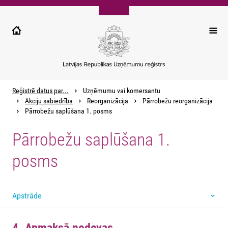
Pārlekt
uz
galveno
saturu
Reģistrē datus par...
Uzņēmumu vai komersantu
Akciju sabiedrība
Reorganizācija
Pārrobežu reorganizācija
Pārrobežu saplūšana 1. posms
Pārrobežu saplūšana 1.
posms
Apstrāde