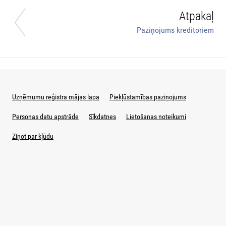
Atpakaļ
Paziņojums kreditoriem
Uzņēmumu reģistra mājas lapa
Piekļūstamības paziņojums
Personas datu apstrāde
Sīkdatnes
Lietošanas noteikumi
Ziņot par kļūdu