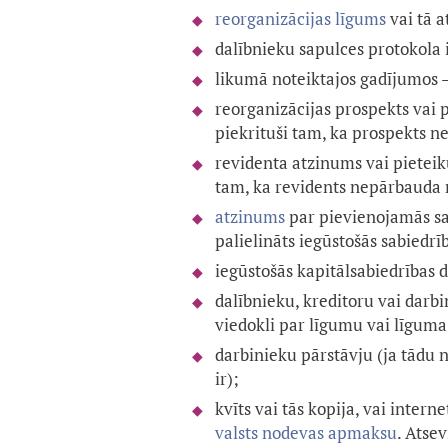
reorganizācijas līgums
vai tā a
dalībnieku sapulces protokola 
likumā noteiktajos gadījumos —
reorganizācijas prospekts vai p
piekrituši tam, ka prospekts ne
revidenta atzinums vai pieteiku
tam, ka revidents nepārbauda 
atzinums
par pievienojamās sa
palielināts iegūstošās sabiedr
iegūstošās kapitālsabiedrības 
dalībnieku, kreditoru vai darbi
viedokli par līgumu vai līguma 
darbinieku pārstāvju (ja tādu n
ir);
kvīts vai tās kopija, vai inte
valsts nodevas apmaksu
. Atse