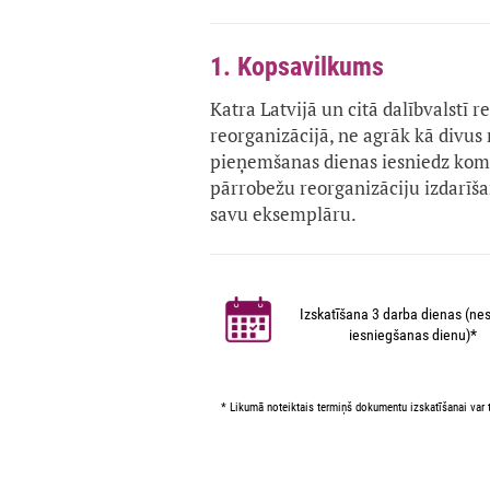
1. Kopsavilkums
Katra Latvijā un citā dalībvalstī r
reorganizācijā, ne agrāk kā divu
pieņemšanas dienas iesniedz kome
pārrobežu reorganizāciju izdarīša
savu eksemplāru.
Izskatīšana 3 darba dienas (nes
iesniegšanas dienu)*
* Likumā noteiktais termiņš dokumentu izskatīšanai var t