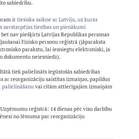
īto sabiedrību.
uram ir
tiesiska saikne ar Latviju, uz kuras
ās savstarpējas tiesības un pienākumi
, bet nav piešķirts Latvijas Republikas personas
kļaušanai Fizisko personu reģistrā (jāparaksta
onisko parakstu, lai iesniegtu elektroniski, ja
 šo dokumentu neiesniedz).
ltātā tiek palielināts iegūstošās sabiedrības
as ar reorganizāciju saistītas izmaiņas, papildus
 palielināšanu
vai citām attiecīgajām izmaiņām
Uzņēmumu reģistrā: 14 dienas pēc visu darbību
mēnesi no lēmuma par reorganizāciju