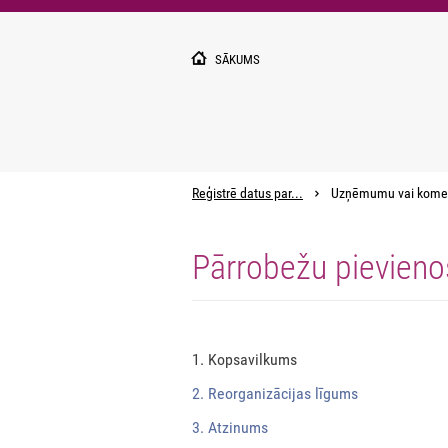
Pārlekt
uz
galveno
SĀKUMS
saturu
Reģistrē datus par...
Uzņēmumu vai kome
Pārrobežu pievien
1. Kopsavilkums
2. Reorganizācijas līgums
3. Atzinums