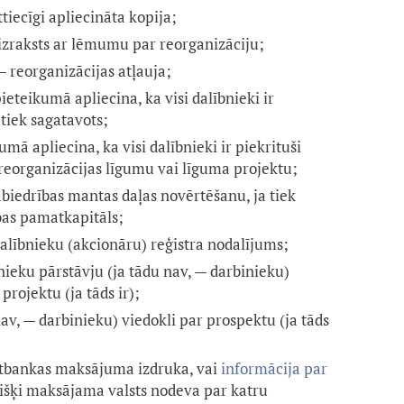
ttiecīgi apliecināta kopija;
izraksts ar lēmumu par reorganizāciju;
 reorganizācijas atļauja;
ieteikumā apliecina, ka visi dalībnieki ir
tiek sagatavots;
mā apliecina, ka visi dalībnieki ir piekrituši
reorganizācijas līgumu vai līguma projektu;
biedrības mantas daļas novērtēšanu, ja tiek
ības pamatkapitāls;
dalībnieku (akcionāru) reģistra nodalījums;
nieku pārstāvju (ja tādu nav, — darbinieku)
projektu (ja tāds ir);
av, — darbinieku) viedokli par prospektu (ja tāds
rnetbankas maksājuma izdruka, vai
informācija par
višķi maksājama valsts nodeva par katru