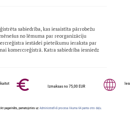
eģistrēta sabiedrība, kas iesaistīta pārrobežu
s mēnešus no lēmuma par reorganizāciju
rcreģistra iestādei pieteikumu ieraksta par
nai komercreģistrā. Katra sabiedrība iesniedz
kaitot
Ies
Izmaksas no 75,00 EUR
ikt pagarināts, pamatojoties uz
Administratīvā procesa likuma 64.panta otro daļu.