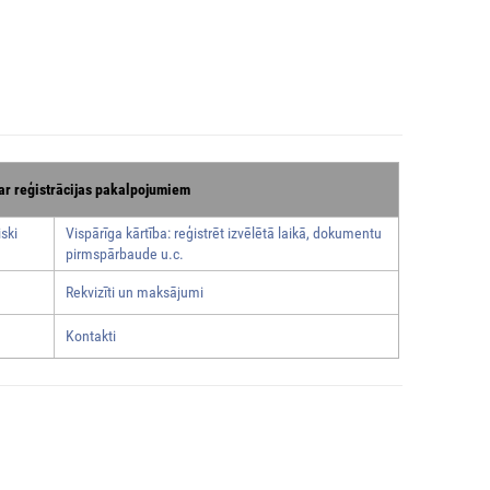
ar reģistrācijas pakalpojumiem
ski
Vispārīga kārtība: reģistrēt izvēlētā laikā, dokumentu
pirmspārbaude u.c.
Rekvizīti un maksājumi
Kontakti