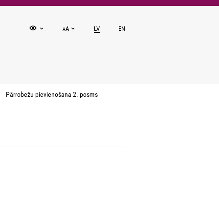
A
LV
EN
A
Pārrobežu pievienošana 2. posms