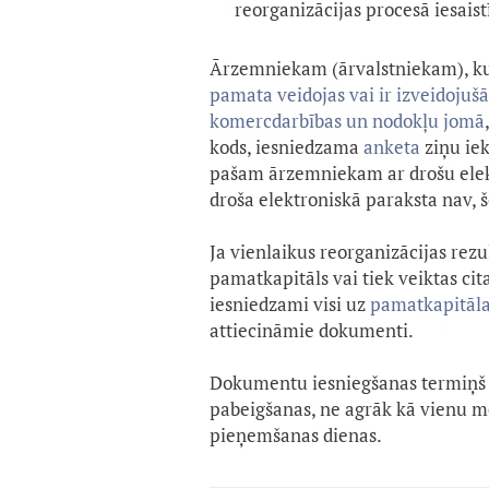
reorganizācijas procesā iesaist
Ārzemniekam (ārvalstniekam), k
pamata veidojas vai ir izveidojuš
komercdarbības un nodokļu jomā
kods, iesniedzama
anketa
ziņu ie
pašam ārzemniekam ar drošu elektr
droša elektroniskā paraksta nav,
Ja vienlaikus reorganizācijas rezu
pamatkapitāls vai tiek veiktas cit
iesniedzami visi uz
pamatkapitāla
attiecināmie dokumenti.
Dokumentu iesniegšanas termiņš 
pabeigšanas, ne agrāk kā vienu 
pieņemšanas dienas.