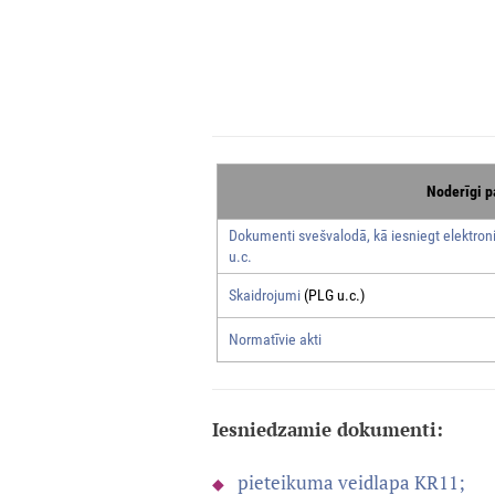
Noderīgi p
Dokumenti svešvalodā, kā iesniegt elektroni
u.c.
Skaidrojumi
(PLG u.c.)
Normatīvie akti
Iesniedzamie dokumenti:
pieteikuma veidlapa KR11;