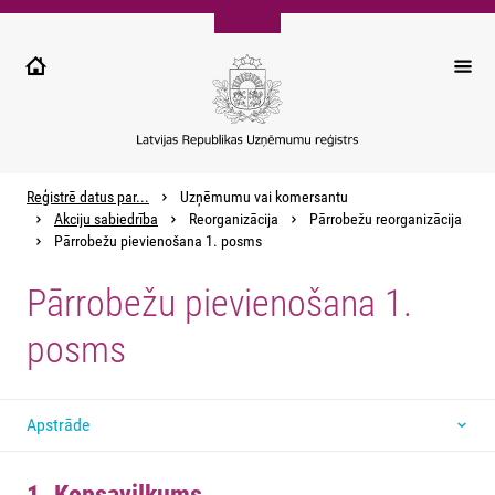
Pārlekt
uz
galveno
saturu
Reģistrē datus par...
Uzņēmumu vai komersantu
Akciju sabiedrība
Reorganizācija
Pārrobežu reorganizācija
Pārrobežu pievienošana 1. posms
Pārrobežu pievienošana 1.
posms
Apstrāde