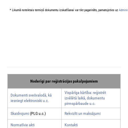
* Likumā noteiktais termiņš dokumentu izskatīšanai var tikt pagarināts, pamatojoties uz
Adminis
Noderīgi par reģistrācijas pakalpojumiem
Vispārīga kārtība: reģistrēt
Dokumenti svešvalodā, kā
izvēlētā laikā, dokumentu
iesniegt elektroniski u.c.
pirmspārbaude u.c.
Skaidrojumi
(PLG u.c.)
Rekvizīti un maksājumi
Normatīvie akti
Kontakti