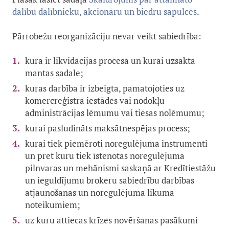
dalību dalībnieku, akcionāru un biedru sapulcēs
.
Pārrobežu reorganizāciju nevar veikt sabiedrība:
kura ir likvidācijas procesā un kurai uzsākta
mantas sadale;
kuras darbība ir izbeigta, pamatojoties uz
komercreģistra iestādes vai nodokļu
administrācijas lēmumu vai tiesas nolēmumu;
kurai pasludināts maksātnespējas process;
kurai tiek piemēroti noregulējuma instrumenti
un pret kuru tiek īstenotas noregulējuma
pilnvaras un mehānismi saskaņā ar Kredītiestāžu
un ieguldījumu brokeru sabiedrību darbības
atjaunošanas un noregulējuma likuma
noteikumiem;
uz kuru attiecas krīzes novēršanas pasākumi