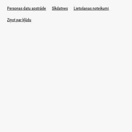
Personas datu apstrāde
Sīkdatnes
Lietošanas noteikumi
Ziņot par kļūdu