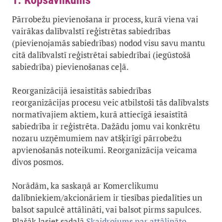
1. Kopsavilkums
Pārrobežu pievienošana ir process, kurā viena vai
vairākas dalībvalstī reģistrētas sabiedrības
(pievienojamās sabiedrības) nodod visu savu mantu
citā dalībvalstī reģistrētai sabiedrībai (iegūstošā
sabiedrība) pievienošanas ceļā.
Reorganizācijā iesaistītās sabiedrības
reorganizācijas procesu veic atbilstoši tās dalībvalsts
normatīvajiem aktiem, kurā attiecīgā iesaistītā
sabiedrība ir reģistrēta. Dažādu jomu vai konkrētu
nozaru uzņēmumiem nav atšķirīgi pārrobežu
apvienošanās noteikumi. Reorganizācija veicama
divos posmos.
Norādām, ka saskaņā ar Komerclikumu
dalībniekiem/akcionāriem ir tiesības piedalīties un
balsot sapulcē attālināti, vai balsot pirms sapulces.
Plašāk lasiet sadaļā
Skaidrojums par attālināto