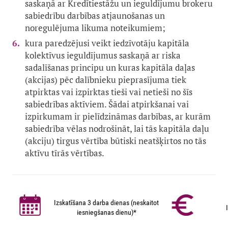
saskaņā ar Kredītiestāžu un ieguldījumu brokeru
sabiedrību darbības atjaunošanas un
noregulējuma likuma noteikumiem;
kura paredzējusi veikt iedzīvotāju kapitāla
kolektīvus ieguldījumus saskaņā ar riska
sadalīšanas principu un kuras kapitāla daļas
(akcijas) pēc dalībnieku pieprasījuma tiek
atpirktas vai izpirktas tieši vai netieši no šīs
sabiedrības aktīviem. Šādai atpirkšanai vai
izpirkumam ir pielīdzināmas darbības, ar kurām
sabiedrība vēlas nodrošināt, lai tās kapitāla daļu
(akciju) tirgus vērtība būtiski neatšķirtos no tās
aktīvu tīrās vērtības.
Izskatīšana 3 darba dienas (neskaitot
iesniegšanas dienu)*